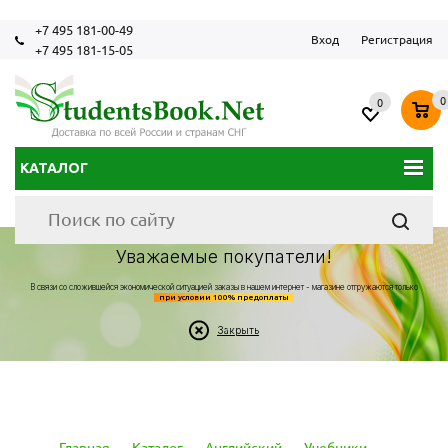
+7 495 181-00-49
Вход
Регистрация
+7 495 181-15-05
0
0
КАТАЛОГ
Уважаемые покупатели!
В связи со сложившейся экономической ситуацией заказы в нашем интернет - магазине отгружаются только
при условии 100% предоплаты
Закрыть
Главная
-
Каталог
-
Английский
-
Учебники
-