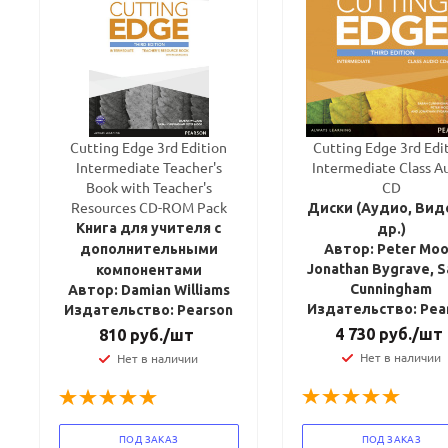
Cutting Edge 3rd Edition
Cutting Edge 3rd Edi
Intermediate Teacher's
Intermediate Class A
Book with Teacher's
CD
Resources CD-ROM Pack
Диски (Аудио, Вид
Книга для учителя с
др.)
дополнительными
Автор: Peter Moo
Jonathan Bygrave, S
компонентами
Cunningham
Автор: Damian Williams
Издательство: Pea
Издательство: Pearson
4 730
руб.
/шт
810
руб.
/шт
Нет в наличии
Нет в наличии
ПОД ЗАКАЗ
ПОД ЗАКАЗ