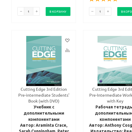
В КОРЗИНУ
В КОР
Cutting Edge 3rd Edition
Cutting Edge 3rd Edi
Pre-intermediate Students'
Pre-Intermediate Wor
Book (with DVD)
with Key
Учебник с
Рабочая тетрадь
дополнительными
дополнительны
компонентами
компонентами
Автор: Araminta Crace,
Автор: Anthony Cos
Sarah Cunningham, Peter
Издательство: Pea