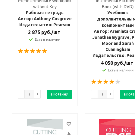
Pre-Intermediate Workbook
Intermediate Studen
without Key
Book (with DVD)
Рабочая тетрадь
Учебник с
Автор: Anthony Cosgrove
дополнительны
Издательство: Pearson
компонентами
Автор: Araminta Cr
2 875
руб.
/шт
Jonathan Bygrave, P
Есть в наличии
Moor and Sarah
Cunningham
Издательство: Pea
4 050
руб.
/шт
Есть в наличии
В КОРЗИНУ
В КОР