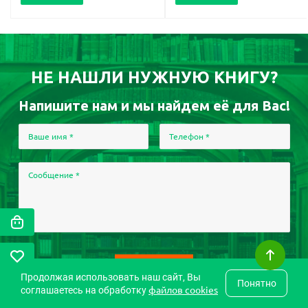
НЕ НАШЛИ НУЖНУЮ КНИГУ?
Напишите нам и мы найдем её для Вас!
Ваше имя
*
Телефон
*
Сообщение
*
Продолжая использовать наш сайт, Вы
Понятно
файлов cookies
соглашаетесь на обработку
Оформляя заказ, Вы автоматически соглашаетесь на
обработку
персональных данных
, а также на получение SMS сообщений о статусе