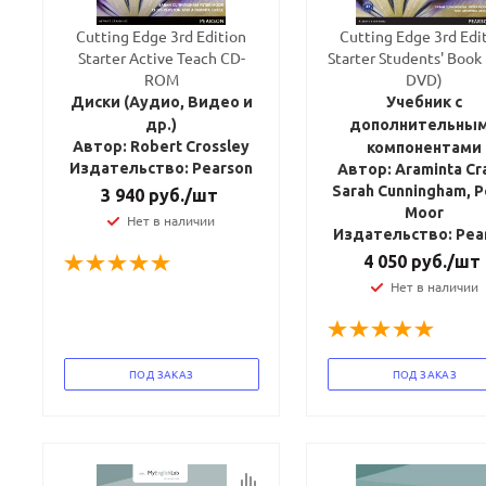
Cutting Edge 3rd Edition
Cutting Edge 3rd Edi
Starter Active Teach CD-
Starter Students' Book
ROM
DVD)
Диски (Аудио, Видео и
Учебник с
др.)
дополнительны
Автор: Robert Crossley
компонентами
Издательство: Pearson
Автор: Araminta Cr
Sarah Cunningham, P
3 940
руб.
/шт
Moor
Нет в наличии
Издательство: Pea
4 050
руб.
/шт
Нет в наличии
ПОД ЗАКАЗ
ПОД ЗАКАЗ