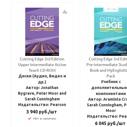
политикой
политикой
конфидициальности
конфидициальности
Cutting Edge 3rd Edition
Cutting Edge 3rd Edi
Upper Intermediate Active
Pre-intermediate Stud
Teach CD-ROM
Book and MyEnglish
Pack
Диски (Аудио, Видео и
Учебник с
др.)
Автор: Jonathan
дополнительны
Bygrave, Peter Moor and
компонентами
Sarah Cunningham
Автор: Araminta Cr
Издательство: Pearson
Sarah Cunningham, P
Moor
3 940
руб.
/шт
Издательство: Pea
Нет в наличии
6 045
руб.
/шт