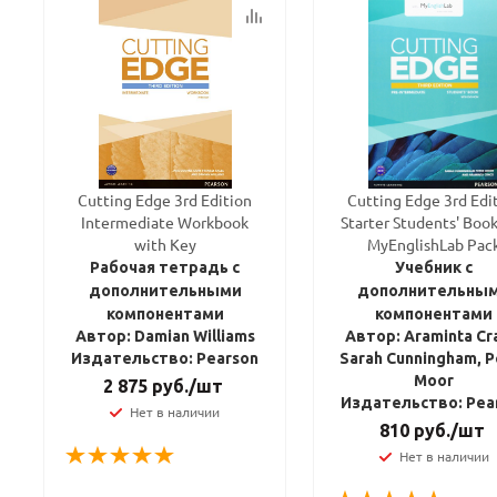
Cutting Edge 3rd Edition
Cutting Edge 3rd Edi
Intermediate Workbook
Starter Students' Boo
with Key
MyEnglishLab Pac
Рабочая тетрадь с
Учебник с
дополнительными
дополнительны
компонентами
компонентами
Автор: Damian Williams
Автор: Araminta Cr
Издательство: Pearson
Sarah Cunningham, P
Moor
2 875
руб.
/шт
Издательство: Pea
Нет в наличии
810
руб.
/шт
Нет в наличии