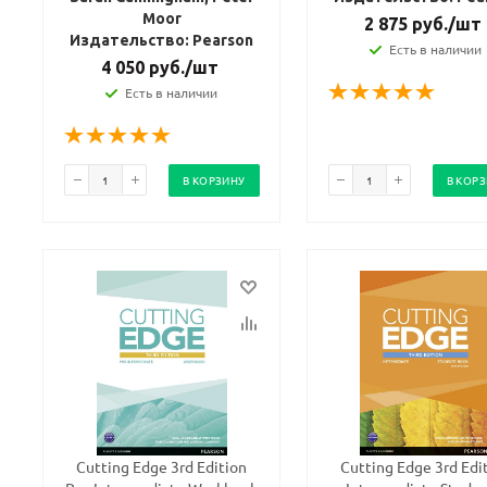
Moor
2 875
руб.
/шт
Издательство: Pearson
Есть в наличии
4 050
руб.
/шт
Есть в наличии
В КОРЗИНУ
В КОР
Cutting Edge 3rd Edition
Cutting Edge 3rd Edi