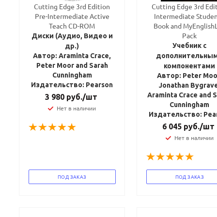
Cutting Edge 3rd Edition
Cutting Edge 3rd Edi
Pre-Intermediate Active
Intermediate Studen
Teach CD-ROM
Book and MyEnglish
Pack
Диски (Аудио, Видео и
Учебник с
др.)
Автор: Araminta Crace,
дополнительны
Peter Moor and Sarah
компонентами
Cunningham
Автор: Peter Moo
Издательство: Pearson
Jonathan Bygrave
Araminta Crace and 
3 980
руб.
/шт
Cunningham
Нет в наличии
Издательство: Pea
6 045
руб.
/шт
Нет в наличии
ПОД ЗАКАЗ
ПОД ЗАКАЗ