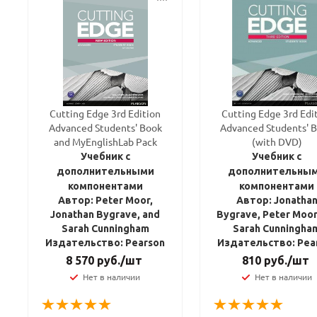
Cutting Edge 3rd Edition
Cutting Edge 3rd Edi
Advanced Students' Book
Advanced Students' 
and MyEnglishLab Pack
(with DVD)
Учебник с
Учебник с
дополнительными
дополнительны
компонентами
компонентами
Автор: Peter Moor,
Автор: Jonatha
Jonathan Bygrave, and
Bygrave, Peter Moor
Sarah Cunningham
Sarah Cunningha
Издательство: Pearson
Издательство: Pea
8 570
руб.
/шт
810
руб.
/шт
Нет в наличии
Нет в наличии