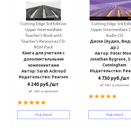
Cutting Edge 3rd Edition
Cutting Edge 3rd Edi
Upper Intermediate
Upper Intermediate C
Teacher's Book with
Audio CD
Teacher's Resources CD-
Диски (Аудио, Вид
ROM Pack
др.)
Книга для учителя с
Автор: Peter Moo
дополнительными
Jonathan Bygrave, S
Cunningham
компонентами
Издательство: Pea
Автор: Sarah Ackroyd
Издательство: Pearson
4 730
руб.
/шт
4 240
руб.
/шт
Нет в наличии
Нет в наличии
ПОД ЗАКАЗ
ПОД ЗАКАЗ
Ваш E-mail:
Ваш E-mail: