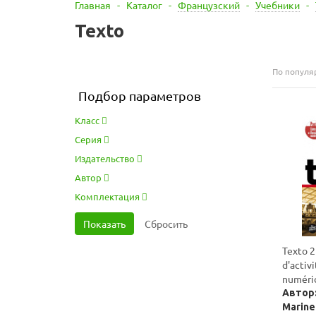
Главная
-
Каталог
-
Французский
-
Учебники
-
Texto
По популя
Подбор параметров
Класс
Серия
Издательство
Автор
Комплектация
Texto 2
d'activites + 
numéri
Автор:
Marine 