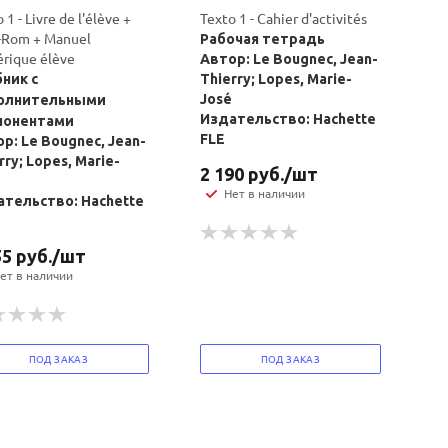
 1 - Livre de l'élève +
Texto 1 - Cahier d'activités
Rom + Manuel
Рабочая тетрадь
rique élève
Автор: Le Bougnec, Jean-
ник с
Thierry; Lopes, Marie-
José
олнительными
Издательство: Hachette
понентами
FLE
р: Le Bougnec, Jean-
rry; Lopes, Marie-
2 190
руб.
/шт
Нет в наличии
тельство: Hachette
55
руб.
/шт
ет в наличии
ПОД ЗАКАЗ
ПОД ЗАКАЗ