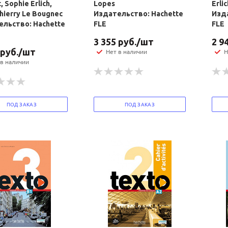
t, Sophie Erlich,
Lopes
Erlic
hierry Le Bougnec
Издательство: Hachette
Изда
льство: Hachette
FLE
FLE
3 355
руб.
/шт
2 9
руб.
/шт
Нет в наличии
Н
 в наличии
ПОД ЗАКАЗ
ПОД ЗАКАЗ