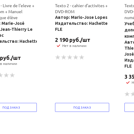
- Livre de l'eleve +
Texto 2 - cahier d'activites +
Texto
Manuel
DVD-ROM
DVD-
Ваш E-mail:
Ваш E-mail:
que élève
numé
Автор: Mario-Jose Lopes
 Marie-José
Издательство: Hachette
Учеб
 Jean-Thierry Le
FLE
доп
ec
ком
2 190
руб.
/шт
льство: Hachette
Авто
Нет в наличии
Thie
José
руб.
/шт
Изда
 в наличии
политикой
политикой
FLE
конфидициальности
конфидициальности
3 3
Н
ПОД ЗАКАЗ
ПОД ЗАКАЗ