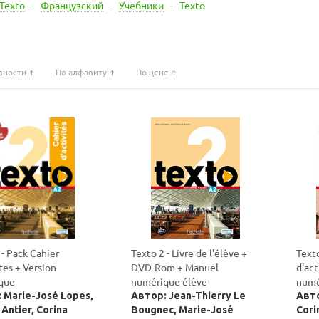
Texto
-
Французский
-
Учебники
-
Texto
рности
По алфавиту
По цене
 - Pack Cahier
Texto 2 - Livre de l'élève +
Texto
Version
DVD-Rom + Manuel
d'act
que
numérique élève
numé
 Marie-José Lopes,
Автор: Jean-Thierry Le
Авто
Antier, Corina
Bougnec, Marie-José
Cori