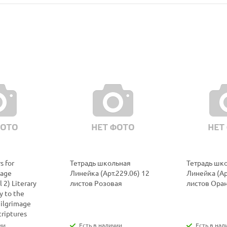
s for
Тетрадь школьная
Тетрадь шк
uage
Линейка (Арт.229.06) 12
Линейка (Ар
 2) Literary
листов Розовая
листов Ора
y to the
Pilgrimage
criptures
ии
Есть в наличии
Есть в нал