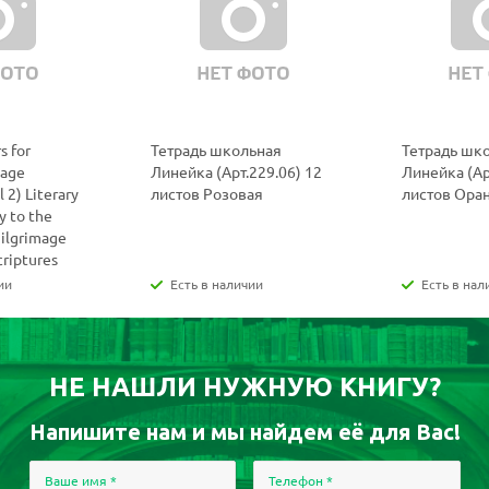
s for
Тетрадь школьная
Тетрадь шк
uage
Линейка (Арт.229.06) 12
Линейка (Ар
 2) Literary
листов Розовая
листов Ора
y to the
Pilgrimage
criptures
ии
Есть в наличии
Есть в нал
НЕ НАШЛИ НУЖНУЮ КНИГУ?
Напишите нам и мы найдем её для Вас!
Ваше имя
*
Телефон
*