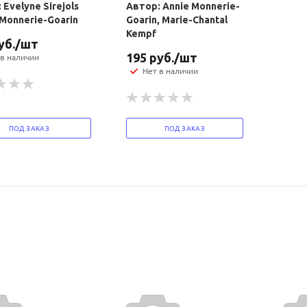
 Evelyne Sirejols
Автор: Annie Monnerie-
политикой
политикой
 Monnerie-Goarin
Goarin, Marie-Chantal
конфидициальности
конфидициальности
Kempf
уб.
/шт
195
руб.
/шт
 в наличии
Нет в наличии
ПОД ЗАКАЗ
ПОД ЗАКАЗ