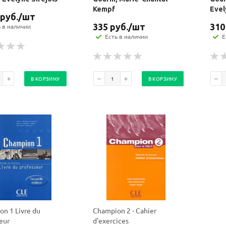
Kempf
Evel
руб.
/шт
335
руб.
/шт
310
ь в наличии
Есть в наличии
Е
В КОРЗИНУ
В КОРЗИНУ
Ваш E-mail:
Ваш E-mail:
n 1 Livre du
Champion 2 - Cahier
eur
d'exercices