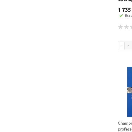
1 735
Ест
Champio
profess