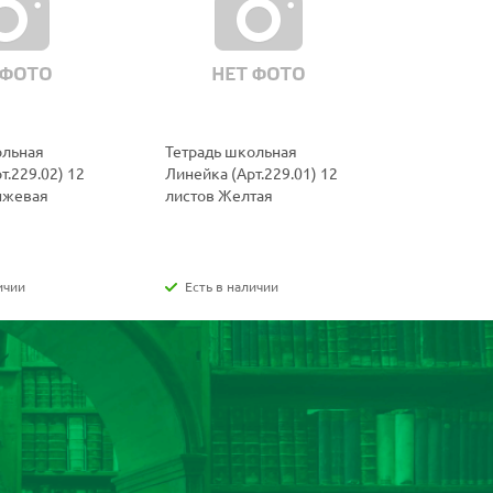
ольная
Тетрадь школьная
Тетрадь ш
т.229.02) 12
Линейка (Арт.229.01) 12
(Арт.219.0
нжевая
листов Желтая
Фиолетов
ичии
Есть в наличии
Есть в н