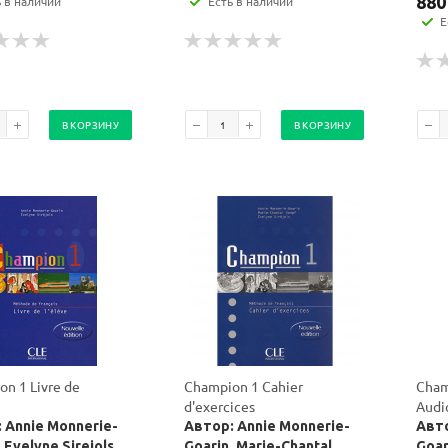
880
ь в наличии
Есть в наличии
Е
В КОРЗИНУ
В КОРЗИНУ
n 1 Livre de
Champion 1 Cahier
Cham
d'exercices
Audi
 Annie Monnerie-
Автор: Annie Monnerie-
Авто
 Evelyne Sirejols
Goarin, Marie-Chantal
Goar