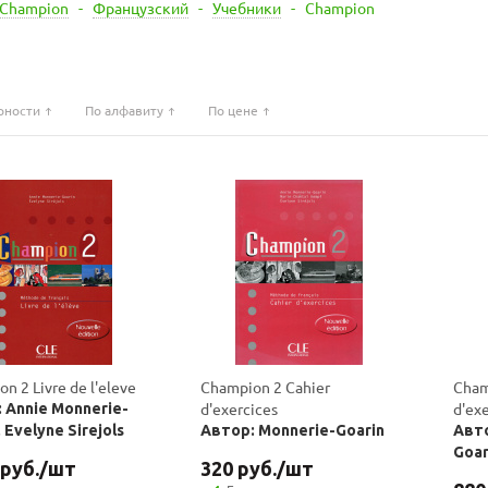
Champion
-
Французский
-
Учебники
-
Champion
рности
По алфавиту
По цене
n 2 Livre de l'eleve
Champion 2 Cahier
Cham
d'exercices
d'ex
 Annie Monnerie-
 Evelyne Sirejols
Автор: Monnerie-Goarin
Авто
Goar
руб.
/шт
320
руб.
/шт