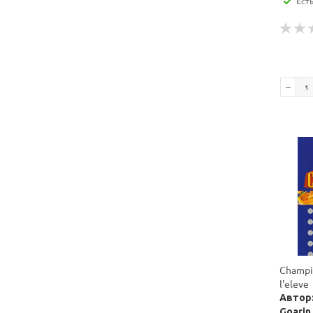
Ест
Champio
l'eleve
Автор:
Goarin,