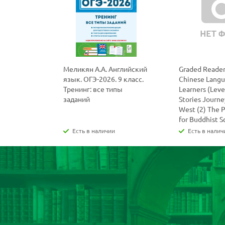
Меликян А.А. Английский
Graded Reader
язык. ОГЭ-2026. 9 класс.
Chinese Lang
Тренинг: все типы
Learners (Level
заданий
Stories Journe
West (2) The 
for Buddhist S
Есть в наличии
Есть в налич