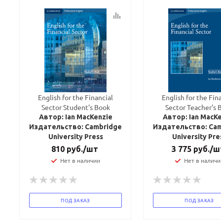
English for the Financial
English for the Fin
Sector Student's Book
Sector Teacher's 
Автор: Ian MacKenzie
Автор: Ian MacK
Издательство: Cambridge
Издательство: Ca
University Press
University Pre
810
руб.
/шт
3 775
руб.
/ш
Нет в наличии
Нет в наличи
ПОД ЗАКАЗ
ПОД ЗАКАЗ