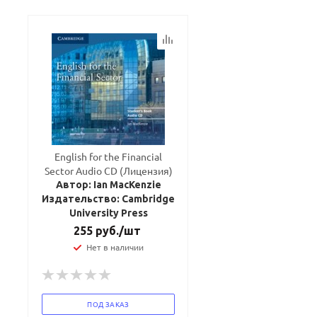
English for the Financial
Sector Audio CD (Лицензия)
Автор: Ian MacKenzie
Издательство: Cambridge
University Press
255
руб.
/шт
Ваш E-mail:
Ваш E-mail:
Нет в наличии
ПОД ЗАКАЗ