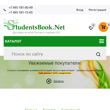
+7 495 181-00-49
Вход
Регистрация
+7 495 181-15-05
0
0
КАТАЛОГ
Уважаемые покупатели!
В связи со сложившейся экономической ситуацией заказы в нашем интернет - магазине отгружаются только
при условии 100% предоплаты
Закрыть
Главная
-
Каталог
-
Английский
-