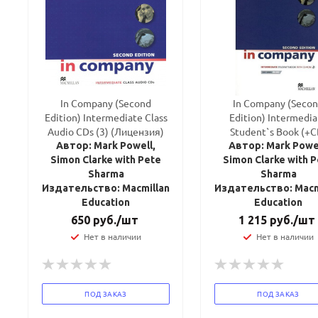
In Company (Second
In Company (Seco
Edition) Intermediate Class
Edition) Intermedia
Audio CDs (3) (Лицензия)
Student`s Book (+C
Автор: Mark Powell,
Автор: Mark Powel
Simon Clarke with Pete
Simon Clarke with 
Ваш E-mail:
Ваш E-mail:
Sharma
Sharma
Издательство: Macmillan
Издательство: Macm
Education
Education
650
руб.
/шт
1 215
руб.
/шт
Нет в наличии
Нет в наличии
политикой
политикой
конфидициальности
конфидициальности
ПОД ЗАКАЗ
ПОД ЗАКАЗ