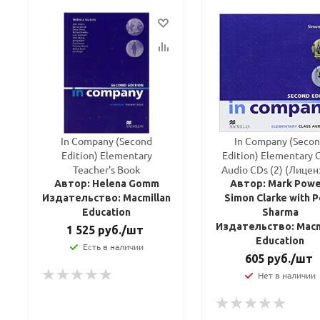
In Company (Second
In Company (Seco
Edition) Elementary
Edition) Elementary C
Teacher's Book
Audio CDs (2) (Лицен
Автор: Helena Gomm
Автор: Mark Powel
Издательство: Macmillan
Simon Clarke with 
Education
Sharma
Издательство: Macm
1 525
руб.
/шт
Education
Есть в наличии
605
руб.
/шт
Нет в наличии