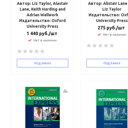
Автор: Liz Taylor, Alastair
Автор: Alistair Lane
Lane, Keith Harding and
Liz Taylor
Adrian Wallwork
Издательство: Ox
Издательство: Oxford
University Press
University Press
275
руб.
/шт
1 440
руб.
/шт
Нет в наличии
Нет в наличии
ПОД ЗАКАЗ
ПОД ЗАКАЗ
Ваш E-mail:
Ваш E-mail:
политикой
политикой
конфидициальности
конфидициальности