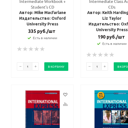
Intermediate Workbook +
Intermediate Class A
Student's CD
CDs
Автор: Mike Macfarlane
Автор: Keith Hardin
Издательство: Oxford
Liz Taylor
University Press
Издательство: Ox
University Press
335
руб.
/шт
190
руб.
/шт
Есть в наличии
Есть в наличии
В КОРЗИНУ
В КОР