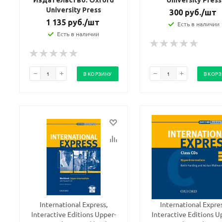
Издательство: Oxford
University Press
University Press
300
руб.
/шт
1 135
руб.
/шт
Есть в наличии
Есть в наличии
В КОРЗИНУ
В КОР
International Express,
International Expres
Interactive Editions Upper-
Interactive Editions U