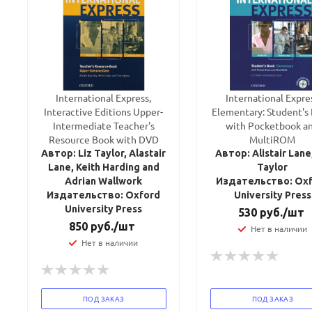
International Express,
International Expre
Interactive Editions Upper-
Elementary: Student's
Intermediate Teacher's
with Pocketbook a
Resource Book with DVD
MultiROM
Автор: Liz Taylor, Alastair
Автор: Alistair Lane,
Lane, Keith Harding and
Taylor
Adrian Wallwork
Издательство: Ox
Издательство: Oxford
University Press
University Press
530
руб.
/шт
850
руб.
/шт
Нет в наличии
Нет в наличии
ПОД ЗАКАЗ
ПОД ЗАКАЗ