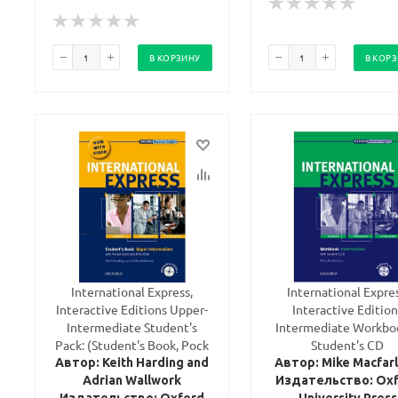
В КОРЗИНУ
В КОР
International Express,
International Expres
Interactive Editions Upper-
Interactive Edition
Intermediate Student's
Intermediate Workbo
Pack: (Student's Book, Pock
Student's CD
Автор: Keith Harding and
Автор: Mike Macfar
Adrian Wallwork
Издательство: Ox