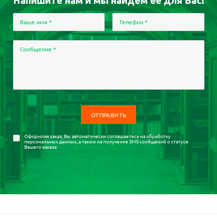
Напишите нам и мы найдем её для Вас!
Ваше имя
*
Телефон
*
Сообщение
*
Оформляя заказ, Вы автоматически соглашаетесь на
обработку
персональных данных
, а также на получение SMS сообщений о статусе
Вашего заказа