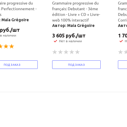
re progressive du
Grammaire progressive du
Gram
s Perfectionnement -
français: Debutant - 3ème
fran
политикой
политикой
s
édition - Livre + CD + Livre-
Debu
конфидициальности
конфидициальности
web 100% interactif
Corr
 Maïa Grégoire
Автор: Maia Grégoire
Авто
руб.
/шт
3 605
руб.
/шт
1 7
 в наличии
Нет в наличии
Н
ПОД ЗАКАЗ
ПОД ЗАКАЗ