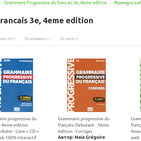
-
Grammaire Progressive du francais 3e, 4eme edition
-
Французски
rancais 3e, 4eme edition
рности
По алфавиту
По цене
re progressive du
Grammaire progressive du
Gram
s 4eme edition
français: Debutant - 3ème
fran
diaire - Livre + CD +
édition - Corriges
Avanc
eb 100% interactif
web
Автор: Maia Grégoire