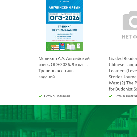
Меликян А.А. Английский
Graded Reader
язык. ОГЭ-2026. 9 класс.
Chinese Lang
Тренинг: все типы
Learners (Level
заданий
Stories Journe
West (2) The 
for Buddhist S
Есть в наличии
Есть в налич