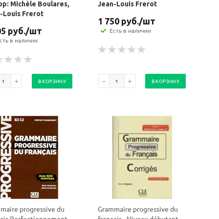
р: Michèle Boulares,
Jean-Louis Frerot
-Louis Frerot
1 750
руб.
/шт
05
руб.
/шт
Есть в наличии
сть в наличии
В КОРЗИНУ
В КОРЗИНУ
maire progressive du
Grammaire progressive du
çais Perfectionnement -
français - Niveau débutant