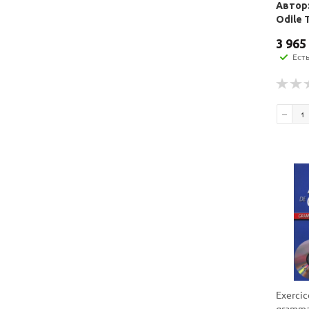
Автор:
Odile 
3 965
Ест
Exercic
grammai