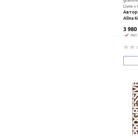
Livre +
Автор:
Alina K
3 980
Нет