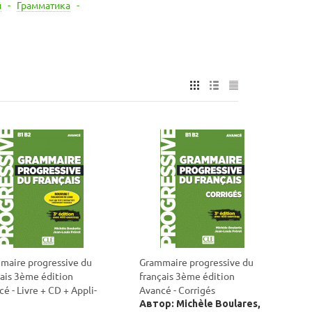
й
-
Грамматика
-
maire progressive du
Grammaire progressive du
çais 3ème édition
français 3ème édition
é - Livre + CD + Appli-
Avancé - Corrigés
Автор: Michèle Boulares,