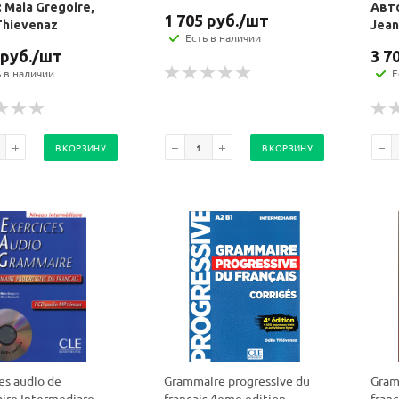
 Maia Gregoire,
Авто
1 705
руб.
/шт
Thievenaz
Jean
Есть в наличии
руб.
/шт
3 7
ь в наличии
Е
В КОРЗИНУ
В КОРЗИНУ
es audio de
Grammaire progressive du
Gram
re Intermediare -
francais 4eme edition
fran