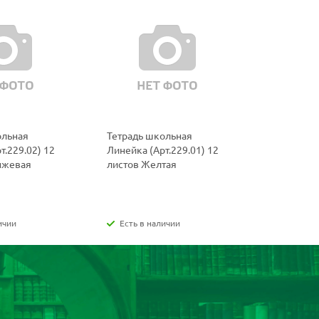
ольная
Тетрадь школьная
Тетрадь ш
т.229.02) 12
Линейка (Арт.229.01) 12
(Арт.219.0
нжевая
листов Желтая
Фиолетов
ичии
Есть в наличии
Есть в н