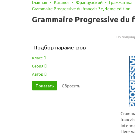
Главная
-
Каталог
-
Французский
-
Грамматика
Grammaire Progressive du francais 3e, 4eme edition
Grammaire Progressive du f
По популя
Подбор параметров
Класс
Серия
Автор
Grammai
francai
Interme
Livre-w