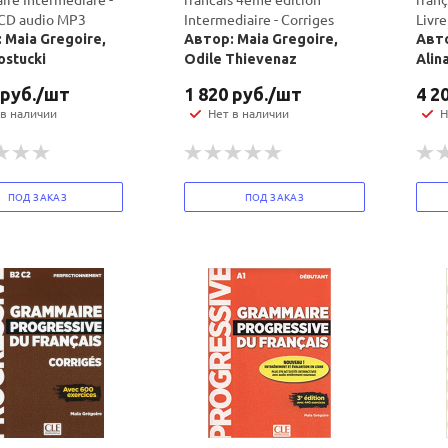
 CD audio MP3
Intermediaire - Corriges
Livre
 Maia Gregoire,
Автор: Maia Gregoire,
Авто
ostucki
Odile Thievenaz
Alin
руб.
/шт
1 820
руб.
/шт
4 2
 в наличии
Нет в наличии
Н
ПОД ЗАКАЗ
ПОД ЗАКАЗ
Ваш E-mail:
Ваш E-mail: