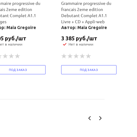
maire progressive du
Grammaire progressive du
cais 2eme edition
francais 2eme edition
tant Complet A1.1
Debutant Complet A1.1
iges
Livre + CD + Appli-web
р: Maia Gregoire
Автор: Maia Gregoire
05
руб.
/шт
3 385
руб.
/шт
ет в наличии
Нет в наличии
ПОД ЗАКАЗ
ПОД ЗАКАЗ