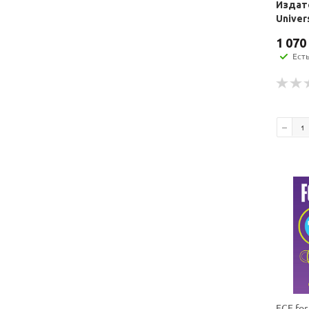
Издат
Univer
1 070
Ест
FCE for