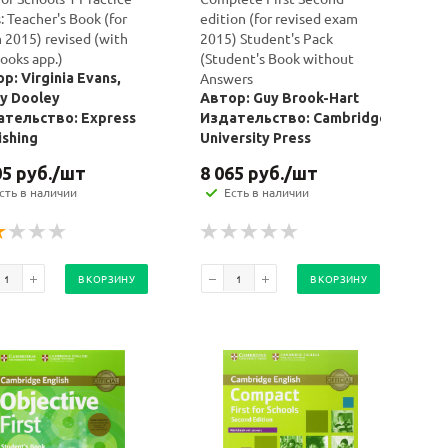
: Teacher's Book (for
edition (for revised exam
 2015) revised (with
2015) Student's Pack
ooks app.)
(Student's Book without
Answers
р: Virginia Evans,
y Dooley
Автор: Guy Brook-Hart
тельство: Express
Издательство: Cambridge
ishing
University Press
05
руб.
/шт
8 065
руб.
/шт
сть в наличии
Есть в наличии
В КОРЗИНУ
В КОРЗИНУ