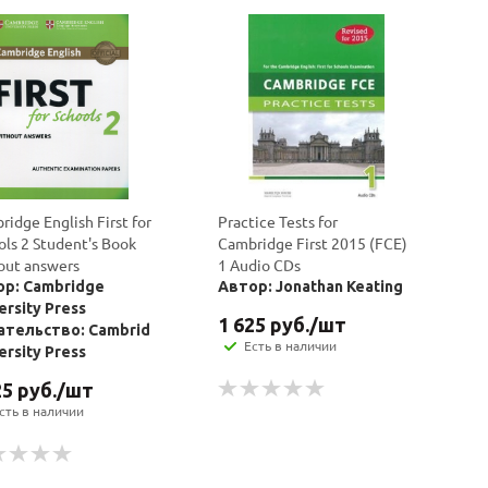
idge English First for
Practice Tests for
ols 2 Student's Book
Cambridge First 2015 (FCE)
out answers
1 Audio CDs
р: Cambridge
Автор: Jonathan Keating
ersity Press
1 625
руб.
/шт
ательство: Cambridge
Есть в наличии
ersity Press
25
руб.
/шт
сть в наличии