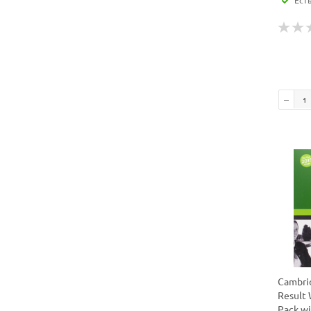
Ест
Cambrid
Result
Pack w