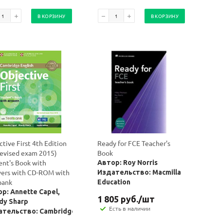
В КОРЗИНУ
В КОРЗИНУ
tive First 4th Edition
Ready for FCE Teacher's
 revised exam 2015)
Book
ent's Book with
Автор: Roy Norris
ers with CD-ROM with
Издательство: Macmillan
bank
Education
р: Annette Capel,
1 805
руб.
/шт
dy Sharp
Есть в наличии
ательство: Cambridge