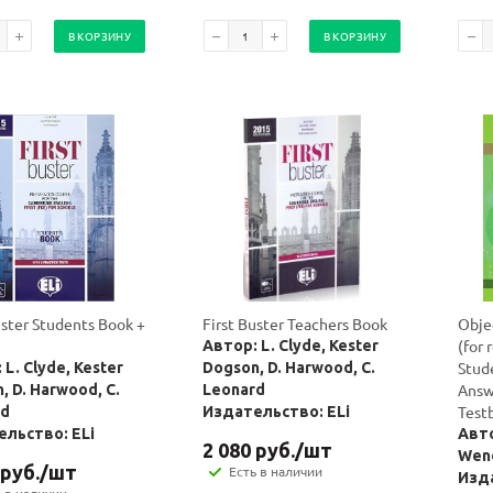
В КОРЗИНУ
В КОРЗИНУ
uster Students Book +
First Buster Teachers Book
Objec
(for
Автор: L. Clyde, Kester
Stud
 L. Clyde, Kester
Dogson, D. Harwood, C.
Answ
, D. Harwood, C.
Leonard
Test
rd
Издательство: ELi
льство: ELi
Авто
2 080
руб.
/шт
Wen
руб.
/шт
Есть в наличии
Изд