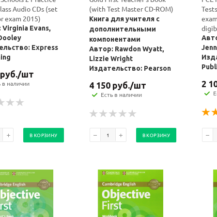
Class Audio CDs (set
(with Test Master CD-ROM)
Tests
for exam 2015)
exam
Книга для учителя с
digib
 Virginia Evans,
дополнительными
Dooley
Авто
компонентами
льство: Express
Jenn
Автор: Rawdon Wyatt,
hing
Изда
Lizzie Wright
Publ
Издательство: Pearson
руб.
/шт
2 1
ь в наличии
4 150
руб.
/шт
Е
Есть в наличии
В КОРЗИНУ
В КОРЗИНУ