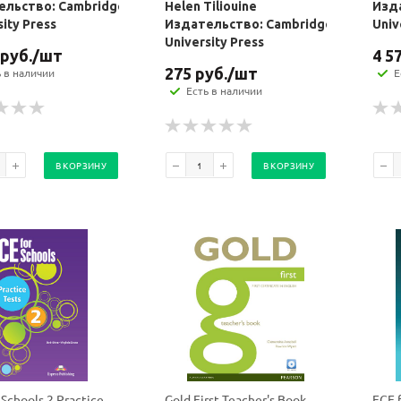
ельство: Cambridge
Helen Tiliouine
Изд
sity Press
Издательство: Cambridge
Univ
University Press
руб.
/шт
4 5
275
руб.
/шт
ь в наличии
Е
Есть в наличии
В КОРЗИНУ
В КОРЗИНУ
 Schools 2 Practice
Gold First Teacher's Book
FCE f