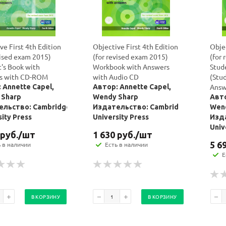
ve First 4th Edition
Objective First 4th Edition
Objec
vised exam 2015)
(for revised exam 2015)
(for
's Book with
Workbook with Answers
Stud
s with CD-ROM
with Audio CD
(Stu
Answ
 Annette Capel,
Автор: Annette Capel,
 Sharp
Wendy Sharp
Авто
ельство: Cambridge
Издательство: Cambridge
Wen
sity Press
University Press
Изд
Univ
руб.
/шт
1 630
руб.
/шт
5 6
ь в наличии
Есть в наличии
Е
В КОРЗИНУ
В КОРЗИНУ
Ваш E-mail:
Ваш E-mail: