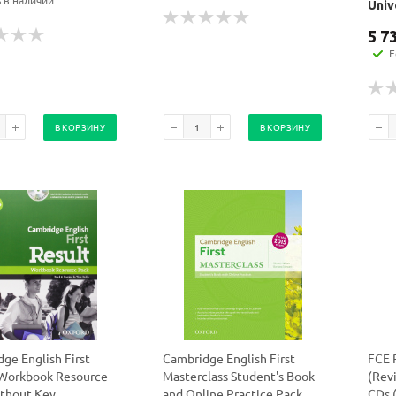
ь в наличии
Univ
5 7
Е
В КОРЗИНУ
В КОРЗИНУ
ge English First
Cambridge English First
FCE 
 Workbook Resource
Masterclass Student's Book
(Rev
ithout Key
and Online Practice Pack
CDs (