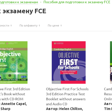
одготовки к экзаменам
-
Пособия для подготовки к экзамену FCE
 экзамену FCE
рности
По алфавиту
По цене
ve First 3rd Edition
Objective First For Schools
Camb
's Book without
3rd Edition Practice Test
Resu
s with CD-ROM
Booklet without answers
Onli
and Audio CD
 Annette Capel,
Авто
 Sharp
Автор: Helen Chilton,
Tim 