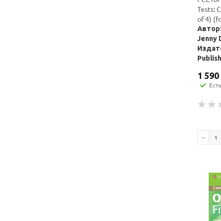
Tests: 
of 4) (
Автор:
Jenny 
Издате
Publis
1 590
Ест