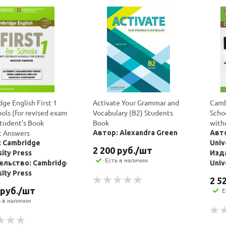
политикой
политикой
конфидициальности
конфидициальности
ge English First 1
Activate Your Grammar and
Cambr
ools (for revised exam
Vocabulary (B2) Students
Scho
tudent's Book
Book
with
t Answers
Автор: Alexandra Green
Авто
 Cambridge
Univ
2 200
руб.
/шт
sity Press
Изд
Есть в наличии
ельство: Cambridge
Univ
sity Press
2 5
руб.
/шт
Е
ь в наличии