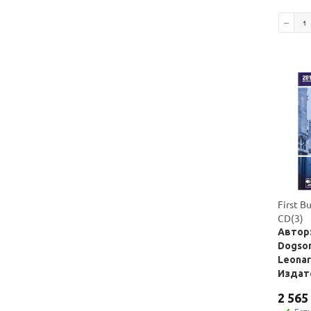
First B
CD(3)
Автор:
Dogson
Leona
Издате
2 565