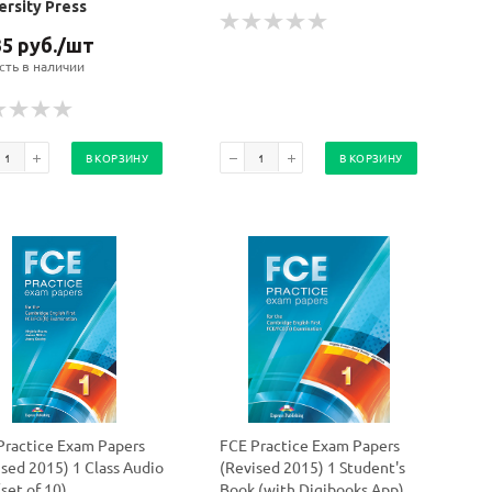
ersity Press
35
руб.
/шт
сть в наличии
В КОРЗИНУ
В КОРЗИНУ
Practice Exam Papers
FCE Practice Exam Papers
ised 2015) 1 Class Audio
(Revised 2015) 1 Student's
set of 10)
Book (with Digibooks App)