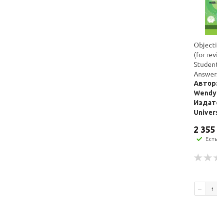
Objecti
(for re
Student
Answer
Автор:
Wendy
Издат
Univer
2 355
Ест