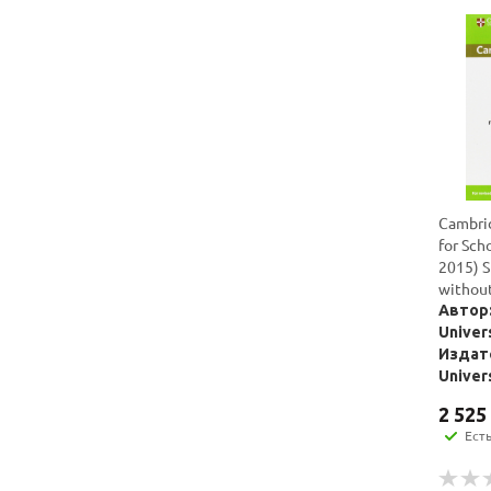
Cambrid
for Sch
2015) S
withou
Автор:
Univer
Издат
Univer
2 525
Ест