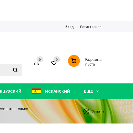
Вход
Регистрация
0
Корзина
0
0
пуста
НЦУЗСКИЙ
ИСПАНСКИЙ
ЕЩЕ
ружаются только
Закрыть