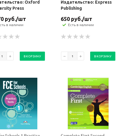
ательство: Oxford
Издательство: Express
ersity Press
Publishing
70
руб.
/шт
650
руб.
/шт
сть в наличии
Есть в наличии
В КОРЗИНУ
В КОРЗИНУ
or Schools 1 Practice
Complete First Second