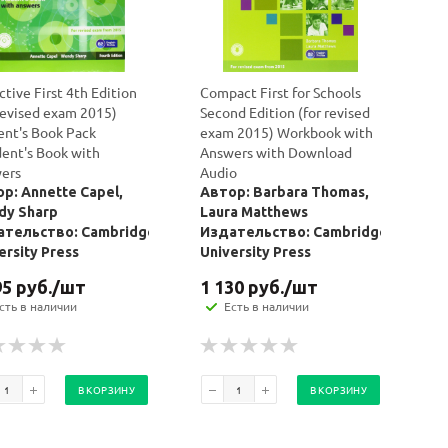
tive First 4th Edition
Compact First for Schools
 revised exam 2015)
Second Edition (for revised
ent's Book Pack
exam 2015) Workbook with
dent's Book with
Answers with Download
ers
Audio
р: Annette Capel,
Автор: Barbara Thomas,
dy Sharp
Laura Matthews
ательство: Cambridge
Издательство: Cambridge
ersity Press
University Press
95
руб.
/шт
1 130
руб.
/шт
сть в наличии
Есть в наличии
В КОРЗИНУ
В КОРЗИНУ