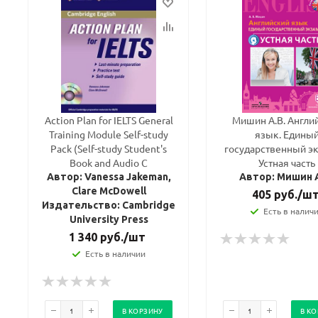
Action Plan for IELTS General
Мишин А.В. Англи
Training Module Self-study
язык. Едины
Pack (Self-study Student's
государственный эк
Book and Audio C
Устная часть
Автор: Vanessa Jakeman,
Автор: Мишин А
Clare McDowell
405
руб.
/ш
Издательство: Cambridge
Есть в налич
University Press
1 340
руб.
/шт
Есть в наличии
В КОРЗИНУ
В К