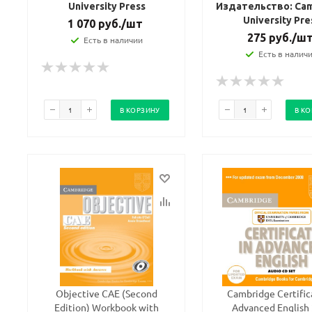
University Press
Издательство: Ca
University Pre
1 070
руб.
/шт
275
руб.
/ш
Есть в наличии
Есть в налич
В КОРЗИНУ
В К
Objective CAE (Second
Cambridge Certific
Edition) Workbook with
Advanced English 