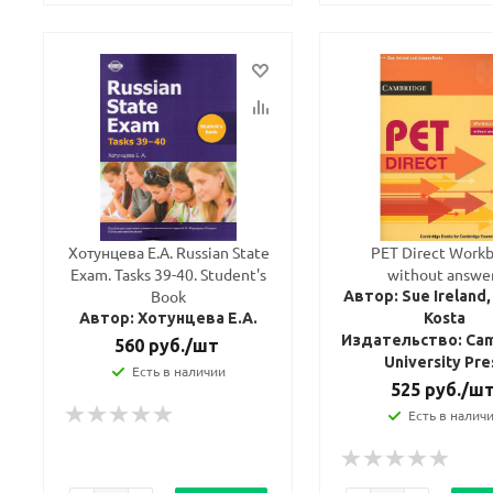
Хотунцева Е.А. Russian State
PET Direct Work
Exam. Tasks 39-40. Student's
without answe
Book
Автор: Sue Ireland, Joann
Автор: Хотунцева Е.А.
Kosta
Издательство: Ca
560
руб.
/шт
University Pre
Есть в наличии
525
руб.
/ш
Есть в налич