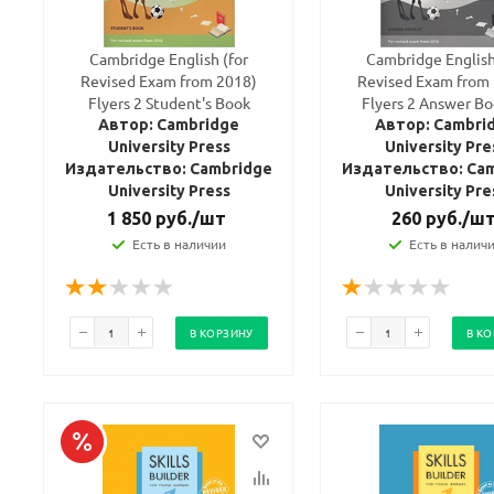
Cambridge English (for
Cambridge English
Revised Exam from 2018)
Revised Exam from
Flyers 2 Student's Book
Flyers 2 Answer Bo
Автор: Cambridge
Автор: Cambri
University Press
University Pre
Издательство: Cambridge
Издательство: Ca
University Press
University Pre
1 850
руб.
/шт
260
руб.
/ш
Есть в наличии
Есть в налич
В КОРЗИНУ
В К