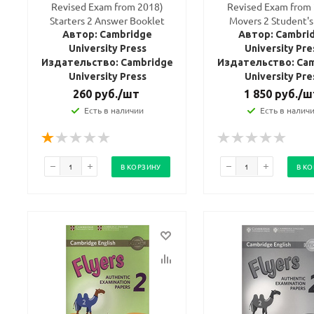
Revised Exam from 2018)
Revised Exam from
Starters 2 Answer Booklet
Movers 2 Student's
Автор: Cambridge
Автор: Cambri
University Press
University Pre
Издательство: Cambridge
Издательство: Ca
University Press
University Pre
260
руб.
/шт
1 850
руб.
/ш
Есть в наличии
Есть в налич
В КОРЗИНУ
В К