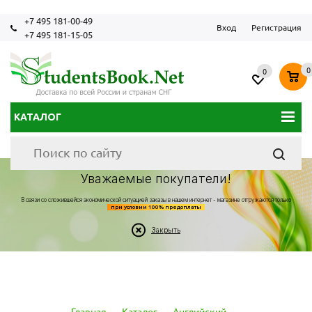
+7 495 181-00-49
Вход
Регистрация
+7 495 181-15-05
0
0
КАТАЛОГ
Уважаемые покупатели!
В связи со сложившейся экономической ситуацией заказы в нашем интернет - магазине отгружаются только
при условии 100% предоплаты
Закрыть
Главная
-
Каталог
-
Английский
-