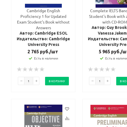
Cambridge English
Complete IELTS Band
Proficiency 1 for Updated
Student's Book with 
Exam Student's Book without
with CD-ROM
Answers
Автор: Guy Brook
Автор: Cambridge ESOL
Vanessa Jakem
Издательство: Cambridge
Издательство: Ca
University Press
University Pre
2 765
руб.
/шт
5 965
руб.
/ш
Есть в наличии
Есть в налич
Ваш E-mail:
Ваш E-mail:
В КОРЗИНУ
В К
политикой
политикой
конфидициальности
конфидициальности