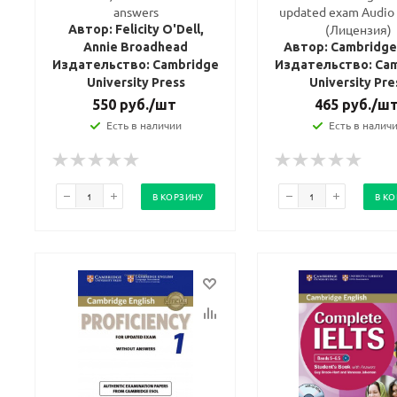
answers
updated exam Audio 
(Лицензия)
Автор: Felicity O'Dell,
Annie Broadhead
Автор: Cambridg
Издательство: Cambridge
Издательство: Ca
University Press
University Pre
550
руб.
/шт
465
руб.
/ш
Есть в наличии
Есть в налич
В КОРЗИНУ
В К