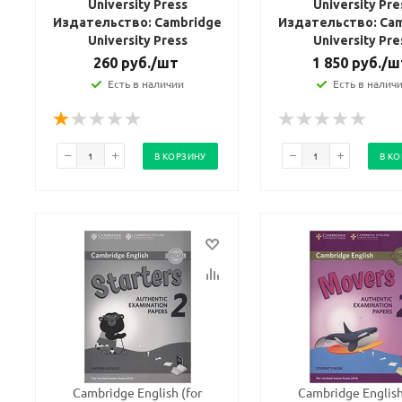
University Press
University Pre
Издательство: Cambridge
Издательство: Ca
University Press
University Pre
260
руб.
/шт
1 850
руб.
/ш
Есть в наличии
Есть в налич
В КОРЗИНУ
В К
Cambridge English (for
Cambridge English