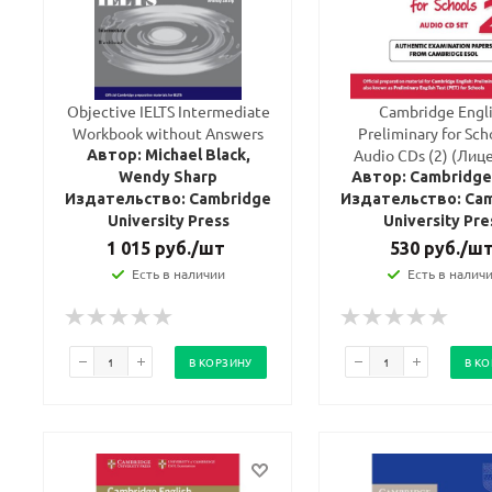
Objective IELTS Intermediate
Cambridge Engl
Workbook without Answers
Preliminary for Sch
Audio CDs (2) (Лиц
Автор: Michael Black,
Wendy Sharp
Автор: Cambridg
Издательство: Cambridge
Издательство: Ca
University Press
University Pre
1 015
руб.
/шт
530
руб.
/ш
Есть в наличии
Есть в налич
В КОРЗИНУ
В К