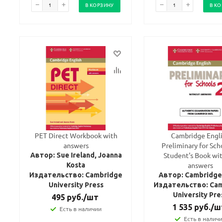
В КОРЗИНУ
В К
PET Direct Workbook with
Cambridge Engl
answers
Preliminary for Sch
Student's Book wi
Автор: Sue Ireland, Joanna
answers
Kosta
Издательство: Cambridge
Автор: Cambridg
University Press
Издательство: Ca
University Pre
495
руб.
/шт
1 535
руб.
/ш
Есть в наличии
Есть в налич