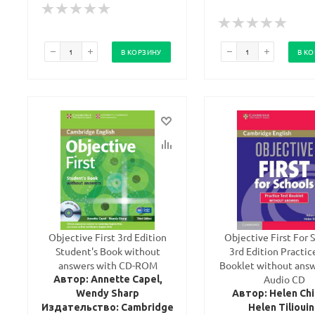
В КОРЗИНУ
В К
Objective First 3rd Edition
Objective First For 
Student's Book without
3rd Edition Practic
answers with CD-ROM
Booklet without ans
Audio CD
Автор: Annette Capel,
Wendy Sharp
Автор: Helen Chi
Издательство: Cambridge
Helen Tilioui