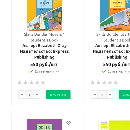
Skills Builder Movers 1
Skills Builder Start
Student's Book
Student's Boo
Автор: Elizabeth Gray
Автор: Elizabeth
Издательство: Express
Издательство: Ex
Publishing
Publishing
550
руб.
/шт
550
руб.
/ш
Есть в наличии
Есть в налич
В КОРЗИНУ
В К