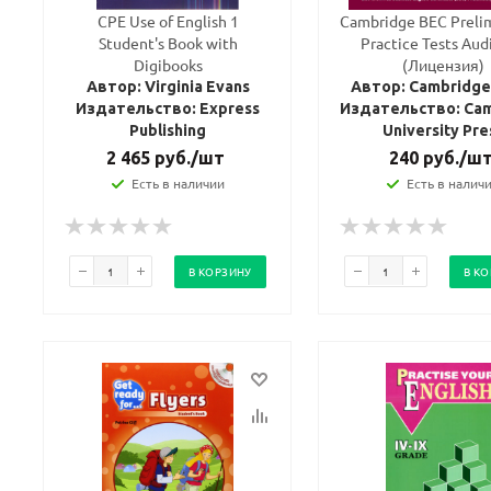
CPE Use of English 1
Cambridge BEC Prelim
Student's Book with
Practice Tests Aud
Digibooks
(Лицензия)
Автор: Virginia Evans
Автор: Cambridg
Издательство: Express
Издательство: Ca
Publishing
University Pre
2 465
руб.
/шт
240
руб.
/ш
Есть в наличии
Есть в налич
В КОРЗИНУ
В К