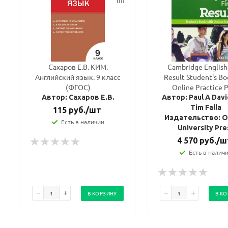
Сахаров Е.В. КИМ.
Cambridge English 
Английский язык. 9 класс
Result Student's Bo
(ФГОС)
Online Practice 
Автор: Сахаров Е.В.
Автор: Paul A Davi
Tim Falla
115
руб.
/шт
Издательство: O
Есть в наличии
University Pre
4 570
руб.
/ш
Есть в налич
В КОРЗИНУ
В К