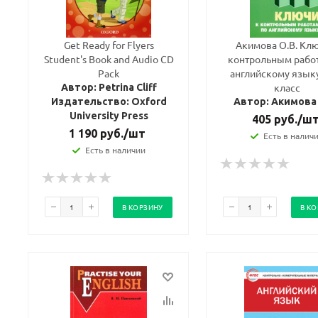
Get Ready for Flyers
Акимова О.В. Клю
Student's Book and Audio CD
контрольным рабо
Pack
английскому языку
класс
Автор: Petrina Cliff
Издательство: Oxford
Автор: Акимова 
University Press
405
руб.
/ш
1 190
руб.
/шт
Есть в налич
Есть в наличии
В КОРЗИНУ
В К