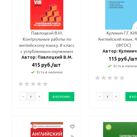
Павлоцкий В.М.
Кулинич Г.Г. КИ
Контрольные работы по
Английский язык. 4
английскому языку. 8 класс
(ФГОС)
с углубленным изучением
Автор: Кулинич 
Автор: Павлоцкий В.М.
115
руб.
/ш
415
руб.
/шт
Есть в налич
Есть в наличии
В КОРЗИНУ
В К