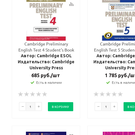
Cambridge Preliminary
Cambridge Prelim
English Test 4 Student's Book
English Test 5 Studen
Автор: Cambridge ESOL
Автор: Cambridg
Издательство: Cambridge
Издательство: Ca
University Press
University Pre
685
руб.
/шт
1 785
руб.
/ш
Есть в наличии
Есть в налич
В КОРЗИНУ
В К