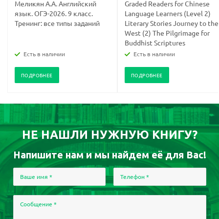
Меликян А.А. Английский
Graded Readers for Chinese
язык. ОГЭ-2026. 9 класс.
Language Learners (Level 2)
Тренинг: все типы заданий
Literary Stories Journey to the
West (2) The Pilgrimage for
Buddhist Scriptures
Есть в наличии
Есть в наличии
ПОДРОБНЕЕ
ПОДРОБНЕЕ
НЕ НАШЛИ НУЖНУЮ КНИГУ?
Напишите нам и мы найдем её для Вас!
Ваше имя
*
Телефон
*
Сообщение
*