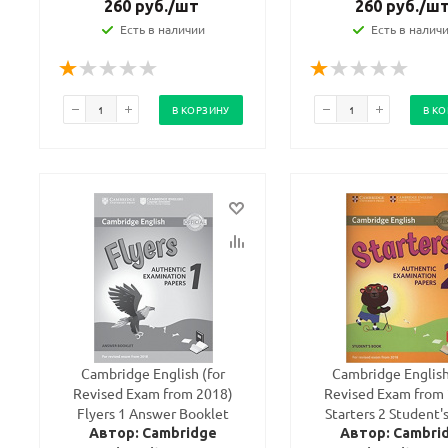
260
руб.
/шт
260
руб.
/ш
Есть в наличии
Есть в налич
В КОРЗИНУ
В К
Cambridge English (for
Cambridge English
Revised Exam from 2018)
Revised Exam from
Flyers 1 Answer Booklet
Starters 2 Student'
Автор: Cambridge
Автор: Cambri