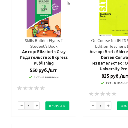
Skills Builder Flyers 2
On Course for IELTS
Student's Book
Edition Teacher's
Автор: Elizabeth Gray
Автор: Brett Shirre
Издательство: Express
Darren Conwa
Publishing
Издательство: O
University Pre
550
руб.
/шт
825
руб.
/ш
Есть в наличии
Есть в налич
В КОРЗИНУ
В К