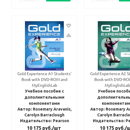
Gold Experience A1 Students'
Gold Experience A2 S
Book with DVD-ROM and
Book with DVD-RO
MyEnglishLab
MyEnglishLab
Учебное пособие с
Учебное пособи
дополнительными
дополнительн
компонентами
компонента
Автор: Rosemary Aravanis,
Автор: Rosemary Ar
Carolyn Barraclough
Carolyn Barracl
Издательство: Pearson
Издательство: P
10 175
руб.
/шт
10 175
руб.
/