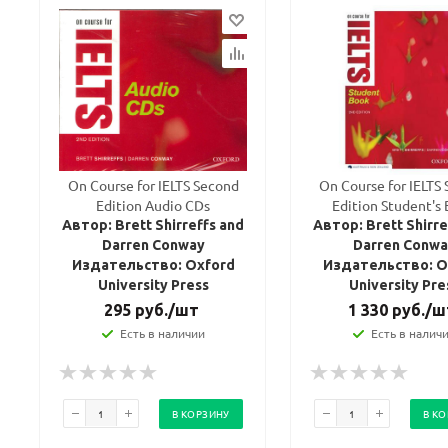
On Course for IELTS Second
On Course for IELTS
Edition Audio CDs
Edition Student's
Автор: Brett Shirreffs and
Автор: Brett Shirre
Darren Conway
Darren Conwa
Издательство: Oxford
Издательство: O
University Press
University Pre
295
руб.
/шт
1 330
руб.
/ш
Есть в наличии
Есть в налич
В КОРЗИНУ
В К