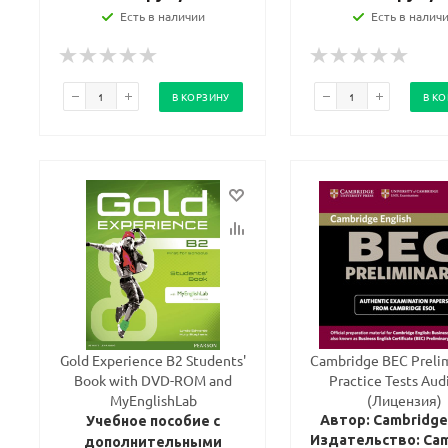
Есть в наличии
Есть в налич
В КОРЗИНУ
В К
Gold Experience B2 Students'
Cambridge BEC Prelim
Book with DVD-ROM and
Practice Tests Aud
MyEnglishLab
(Лицензия)
Автор: Cambridg
Учебное пособие с
Издательство: Ca
дополнительными