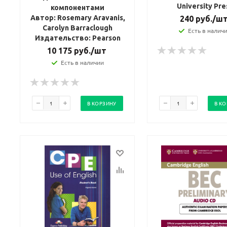
University Pre
компонентами
Автор: Rosemary Aravanis,
240
руб.
/ш
Carolyn Barraclough
Есть в налич
Издательство: Pearson
10 175
руб.
/шт
Есть в наличии
В КОРЗИНУ
В К