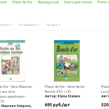
ения
-
Plaisir de lire
-
Французский
-
Книги для чтения
-
Plaisir 
рности
По алфавиту
По цене
de lire - Série Blanche:
Plaisir de lire - Série Verte:
Plais
e aux Jeux
Boucle d'Or + CD
La ci
ues aquatiques -
Автор: Elena Staiano
Авто
 CD
695
руб.
/шт
520
 Maureen Simpson,