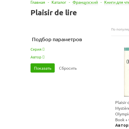
Главная
-
Каталог
-
Французский
-
Книги для чт
Plaisir de lire
По популя
Подбор параметров
Серия
Автор
Plaisir 
Mystèr
Olympiq
Book +
Автор: