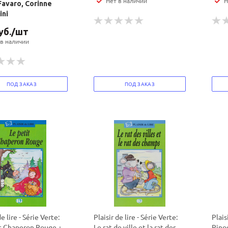
Нет в наличии
Н
Favaro, Corinne
ini
уб.
/шт
 в наличии
ПОД ЗАКАЗ
ПОД ЗАКАЗ
de lire - Série Verte:
Plaisir de lire - Série Verte:
Plais
t Chaperon Rouge +
Le rat de ville et la rat des
Pino