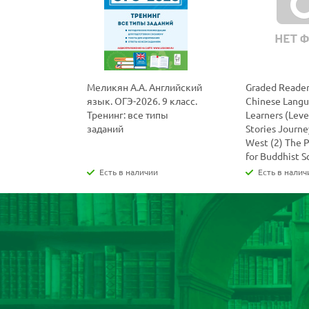
Меликян А.А. Английский
Graded Reader
язык. ОГЭ-2026. 9 класс.
Chinese Lang
Тренинг: все типы
Learners (Level
заданий
Stories Journe
West (2) The 
for Buddhist S
Есть в наличии
Есть в налич