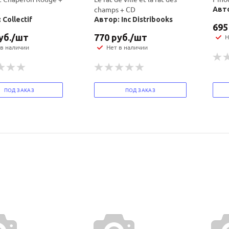
champs + CD
Авто
 Collectif
Автор: Inc Distribooks
695
Ваш E-mail:
Ваш E-mail:
уб.
/шт
770
руб.
/шт
Н
 в наличии
Нет в наличии
ПОД ЗАКАЗ
ПОД ЗАКАЗ
политикой
политикой
конфидициальности
конфидициальности