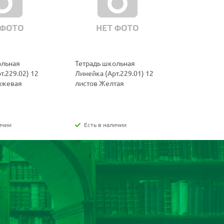
ольная
Тетрадь школьная
Тетрадь ш
т.229.02) 12
Линейка (Арт.229.01) 12
(Арт.219.0
нжевая
листов Желтая
Фиолетов
ичии
Есть в наличии
Есть в н