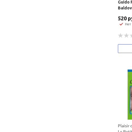
Guido 
Baldov
520
р
Нет
Plaisir 
Le Peti