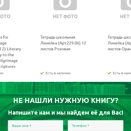
s for
Тетрадь школьная
Тетрадь шк
uage
Линейка (Арт.229.06) 12
Линейка (Ар
 2) Literary
листов Розовая
листов Ора
y to the
Pilgrimage
criptures
ии
Есть в наличии
Есть в нал
НЕ НАШЛИ НУЖНУЮ КНИГУ?
Напишите нам и мы найдем её для Вас!
Ваше имя
*
Телефон
*