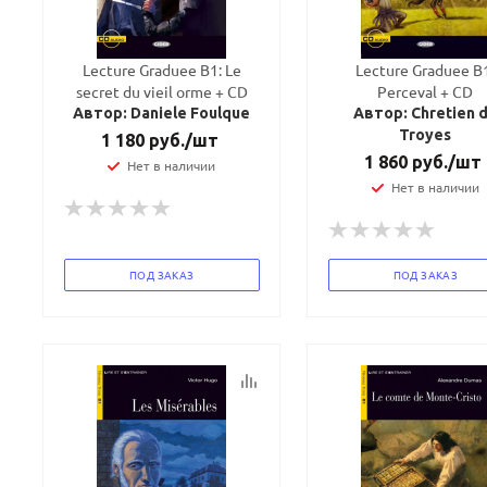
Ваш E-mail:
Ваш E-mail:
Lecture Graduee B1: Le
Lecture Graduee B
secret du vieil orme + CD
Perceval + CD
Автор: Daniele Foulque
Автор: Chretien 
Troyes
1 180
руб.
/шт
1 860
руб.
/шт
Нет в наличии
Нет в наличии
политикой
политикой
конфидициальности
конфидициальности
ПОД ЗАКАЗ
ПОД ЗАКАЗ