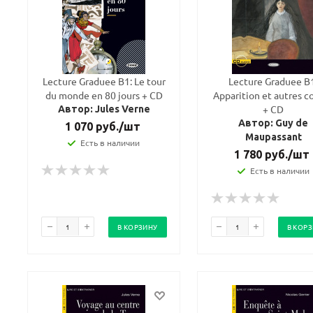
Lecture Graduee B1: Le tour
Lecture Graduee B
du monde en 80 jours + CD
Apparition et autres c
+ CD
Автор: Jules Verne
Автор: Guy de
1 070
руб.
/шт
Maupassant
Есть в наличии
1 780
руб.
/шт
Есть в наличии
В КОРЗИНУ
В КОР