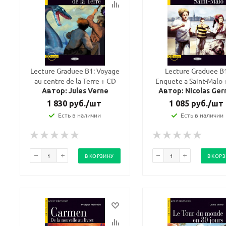
Lecture Graduee B1: Voyage
Lecture Graduee B
au centre de la Terre + CD
Enquete a Saint-Malo 
Автор: Jules Verne
Автор: Nicolas Gerr
1 830
руб.
/шт
1 085
руб.
/шт
Есть в наличии
Есть в наличии
В КОРЗИНУ
В КОР