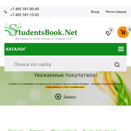
+7 495 181-00-49
Вход
Регистрация
+7 495 181-15-05
0
0
КАТАЛОГ
Уважаемые покупатели!
В связи со сложившейся экономической ситуацией заказы в нашем интернет - магазине отгружаются только
при условии 100% предоплаты
Закрыть
Главная
-
Каталог
-
Французский
-
Книги для чтения
-