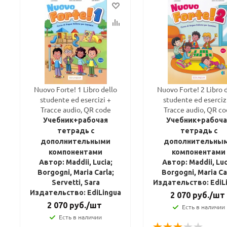
Nuovo Forte! 1 Libro dello
Nuovo Forte! 2 Libro 
studente ed esercizi +
studente ed eserciz
Tracce audio, QR code
Tracce audio, QR c
Учебник+рабочая
Учебник+рабоча
тетрадь с
тетрадь с
дополнительными
дополнительны
компонентами
компонентами
Автор: Maddii, Lucia;
Автор: Maddii, Luc
Borgogni, Maria Carla;
Borgogni, Maria Ca
Servetti, Sara
Издательство: EdiL
Издательство: EdiLingua
2 070
руб.
/шт
2 070
руб.
/шт
Есть в наличии
Есть в наличии