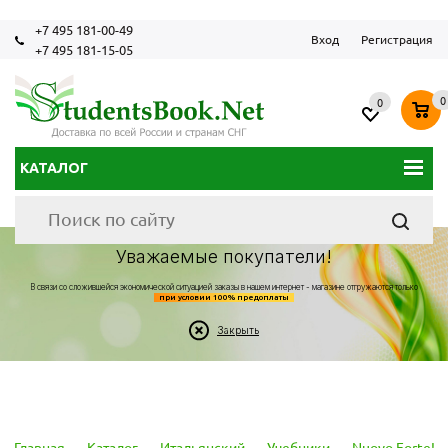
+7 495 181-00-49
Вход
Регистрация
+7 495 181-15-05
0
0
КАТАЛОГ
Уважаемые покупатели!
В связи со сложившейся экономической ситуацией заказы в нашем интернет - магазине отгружаются только
при условии 100% предоплаты
Закрыть
Главная
-
Каталог
-
Итальянский
-
Учебники
-
Nuovo Forte!