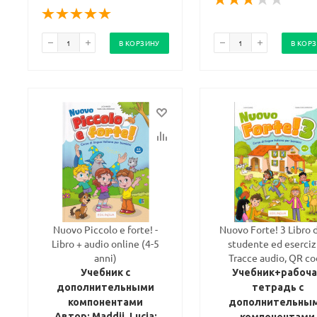
В КОРЗИНУ
В КОР
Nuovo Piccolo e forte! -
Nuovo Forte! 3 Libro 
Libro + audio online (4-5
studente ed eserciz
anni)
Tracce audio, QR c
Учебник с
Учебник+рабоча
дополнительными
тетрадь с
компонентами
дополнительны
Автор: Maddii, Lucia;