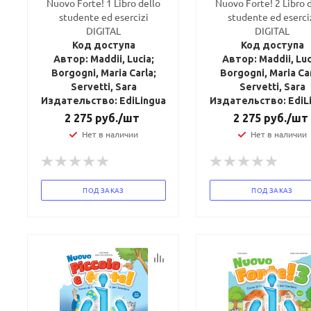
Nuovo Forte! 1 Libro dello
Nuovo Forte! 2 Libro 
studente ed esercizi
studente ed eserci
DIGITAL
DIGITAL
Код доступа
Код доступа
Автор: Maddii, Lucia;
Автор: Maddii, Luc
Ваш E-mail:
Ваш E-mail:
Borgogni, Maria Carla;
Borgogni, Maria Car
Servetti, Sara
Servetti, Sara
Издательство: EdiLingua
Издательство: EdiL
2 275
руб.
/шт
2 275
руб.
/шт
Нет в наличии
Нет в наличии
политикой
политикой
конфидициальности
конфидициальности
ПОД ЗАКАЗ
ПОД ЗАКАЗ