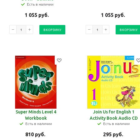
Есть в наличии
1 055
руб.
1 055
руб.
В КОРЗИНУ
В КОРЗИНУ
Ваш E-mail:
Ваш E-mail:
Super Minds Level 4
Join Us for English 1
Workbook
Activity Book Audio CD
Есть в наличии
Есть в наличии
810
руб.
295
руб.