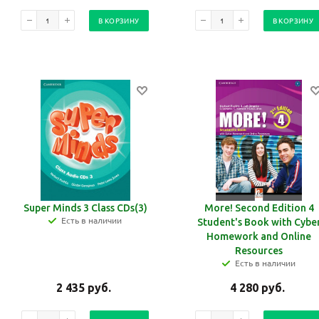
политикой
политикой
В КОРЗИНУ
В КОРЗИНУ
конфидициальности
конфидициальности
Super Minds 3 Class CDs(3)
More! Second Edition 4
Есть в наличии
Student's Book with Cybe
Homework and Online
Resources
Есть в наличии
2 435
руб.
4 280
руб.