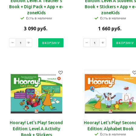
Edition: Level A Teacher's
Edition: Level A Student's
Book + Digi Pack + App + e-
Book + Stickers + App + e
zoneKids
zoneKids
Есть в наличии
Есть в наличии
3 090
руб.
1 660
руб.
В КОРЗИНУ
В КОРЗИНУ
Hooray! Let's Play! Second
Hooray! Let's Play! Secon
Edition: Level A Activity
Edition: Alphabet Book
Есть в наличии
Book + Stickers