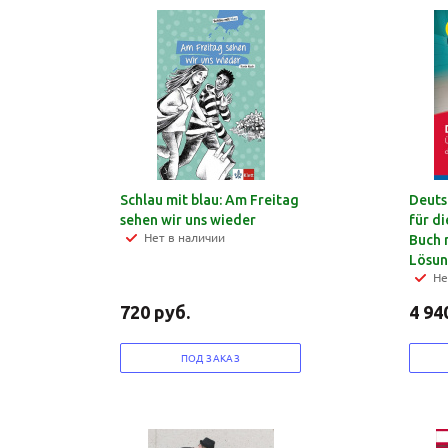
Schlau mit blau: Am Freitag
Deuts
sehen wir uns wieder
für di
Нет в наличии
Buch 
Lösun
Не
720
руб.
4 94
ПОД ЗАКАЗ