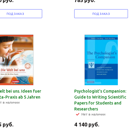
0
руб.
785
руб.
ПОД ЗАКАЗ
ПОД ЗАКАЗ
lt bei uns. Ideen fuer
Psychologist's Companion:
ta-Praxis ab 5 Jahren
Guide to Writing Scientific
т в наличии
Papers for Students and
Researchers
Нет в наличии
5
руб.
4 140
руб.