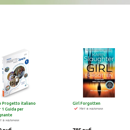
 Progetto italiano
Girl Forgotten
Нет в наличии
r 1 Guida per
egnante
т в наличии