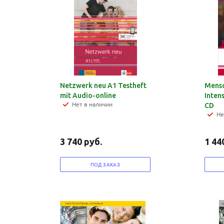
Netzwerk neu A1 Testheft
Mensc
mit Audio-online
Inten
Нет в наличии
CD
Не
3 740
руб.
1 44
ПОД ЗАКАЗ