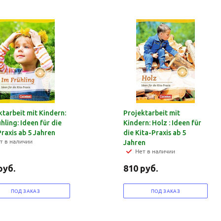
ktarbeit mit Kindern:
Projektarbeit mit
hling: Ideen für die
Kindern: Holz : Ideen für
Praxis ab 5 Jahren
die Kita-Praxis ab 5
Ваш E-mail:
Ваш E-mail:
т в наличии
Jahren
Нет в наличии
руб.
810
руб.
ПОД ЗАКАЗ
ПОД ЗАКАЗ
политикой
политикой