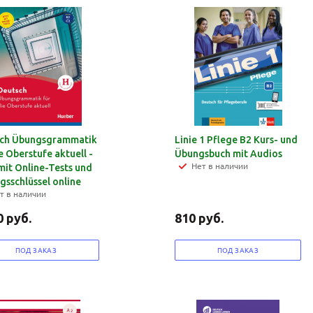
конфидициальности
конфидициальности
ch Übungsgrammatik
Linie 1 Pflege B2 Kurs- und
e Oberstufe aktuell -
Übungsbuch mit Audios
Нет в наличии
mit Online-Tests und
gsschlüssel online
т в наличии
0
руб.
810
руб.
ПОД ЗАКАЗ
ПОД ЗАКАЗ