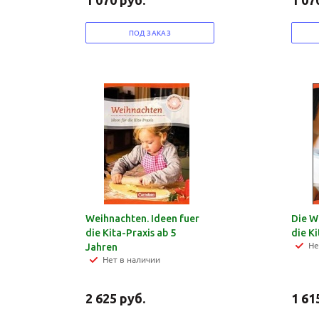
1 070
руб.
1 07
ПОД ЗАКАЗ
Weihnachten. Ideen fuer
Die We
die Kita-Praxis ab 5
die Ki
Не
Jahren
Нет в наличии
2 625
руб.
1 61