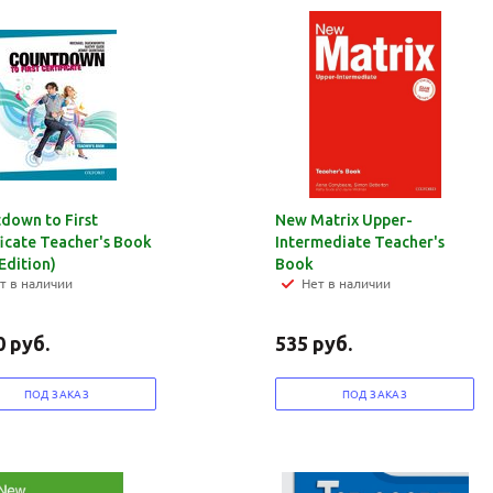
политикой
политикой
конфидициальности
конфидициальности
down to First
New Matrix Upper-
ficate Teacher's Book
Intermediate Teacher's
Edition)
Book
т в наличии
Нет в наличии
0
руб.
535
руб.
ПОД ЗАКАЗ
ПОД ЗАКАЗ