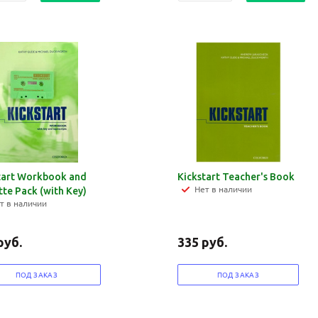
tart Workbook and
Kickstart Teacher's Book
Нет в наличии
tte Pack (with Key)
т в наличии
руб.
335
руб.
ПОД ЗАКАЗ
ПОД ЗАКАЗ
Ваш E-mail:
Ваш E-mail: