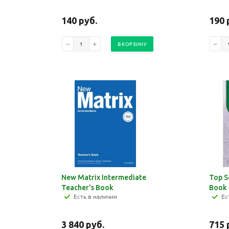
140
руб.
190
В КОРЗИНУ
New Matrix Intermediate
Top S
Teacher's Book
Book
Есть в наличии
Ес
3 840
руб.
715