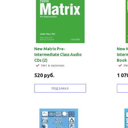
New Matrix Pre-
New M
Intermediate Class Audio
Inter
CDs (2)
Book
Нет в наличии
Не
520
руб.
1 07
ПОД ЗАКАЗ