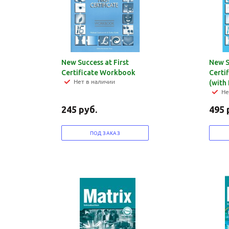
New Success at First
New S
Certificate Workbook
Certi
Нет в наличии
(with 
Не
245
руб.
495
ПОД ЗАКАЗ