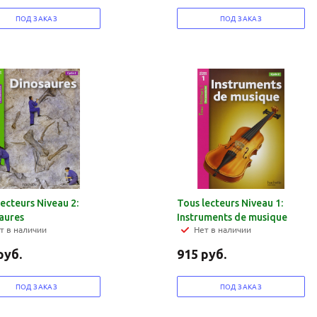
ПОД ЗАКАЗ
ПОД ЗАКАЗ
Ваш E-mail:
Ваш E-mail:
lecteurs Niveau 2:
Tous lecteurs Niveau 1:
aures
Instruments de musique
т в наличии
Нет в наличии
политикой
политикой
руб.
915
руб.
конфидициальности
конфидициальности
ПОД ЗАКАЗ
ПОД ЗАКАЗ