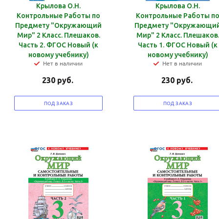
Крылова О.Н.
Крылова О.Н.
Контрольные Работы по
Контрольные Работы п
Предмету "Окружающий
Предмету "Окружающи
Ваш E-mail:
Ваш E-mail:
Мир" 2 Класс. Плешаков.
Мир" 2 Класс. Плешаков
Часть 2. ФГОС Новый (к
Часть 1. ФГОС Новый (к
новому учебнику)
новому учебнику)
Нет в наличии
Нет в наличии
230
руб.
230
руб.
политикой
политикой
ПОД ЗАКАЗ
ПОД ЗАКАЗ
конфидициальности
конфидициальности