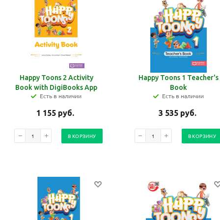
Ваш E-mail:
Ваш E-mail:
Happy Toons 2 Activity
Happy Toons 1 Teacher's
Book with DigiBooks App
Book
Есть в наличии
Есть в наличии
1 155
руб.
3 535
руб.
В КОРЗИНУ
В КОРЗИНУ
политикой
политикой
конфидициальности
конфидициальности