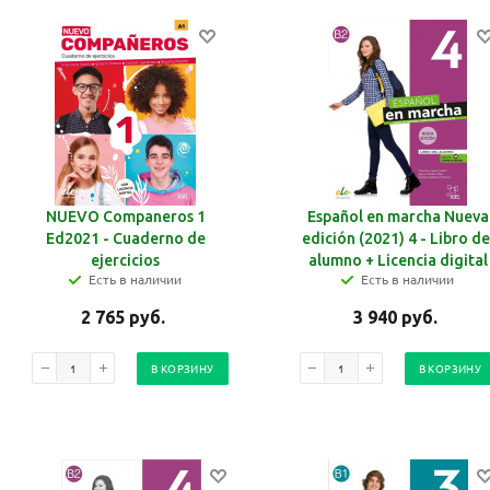
NUEVO Companeros 1
Español en marcha Nueva
Ваш E-mail:
Ваш E-mail:
Ed2021 - Cuaderno de
edición (2021) 4 - Libro de
ejercicios
alumno + Licencia digital
Есть в наличии
Есть в наличии
2 765
руб.
3 940
руб.
В КОРЗИНУ
В КОРЗИНУ
политикой
политикой
конфидициальности
конфидициальности