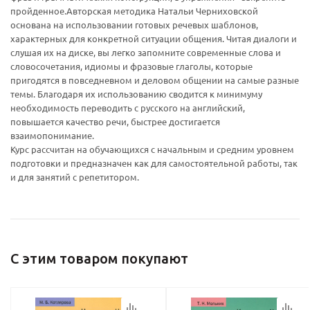
пройденное.Авторская методика Натальи Черниховской
основана на использовании готовых речевых шаблонов,
характерных для конкретной ситуации общения. Читая диалоги и
слушая их на диске, вы легко запомните современные слова и
словосочетания, идиомы и фразовые глаголы, которые
Ваш E-mail:
Ваш E-mail:
пригодятся в повседневном и деловом общении на самые разные
темы. Благодаря их использованию сводится к минимуму
необходимость переводить с русского на английский,
повышается качество речи, быстрее достигается
взаимопонимание.
Курс рассчитан на обучающихся с начальным и средним уровнем
подготовки и предназначен как для самостоятельной работы, так
и для занятий с репетитором.
политикой
политикой
конфидициальности
конфидициальности
С этим товаром покупают