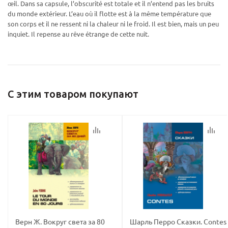
œil. Dans sa capsule, l’obscurité est totale et il n’entend pas les bruits
du monde extérieur. L’eau où il flotte est à la même température que
Ваш E-mail:
Ваш E-mail:
son corps et il ne ressent ni la chaleur ni le froid. Il est bien, mais un peu
inquiet. Il repense au rêve étrange de cette nuit.
С этим товаром покупают
политикой
политикой
конфидициальности
конфидициальности
Верн Ж. Вокруг света за 80
Шарль Перро Сказки. Contes