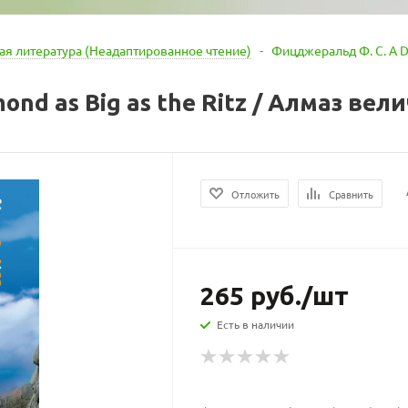
я литература (Неадаптированное чтение)
-
Фицджеральд Ф. С. A Di
nd as Big as the Ritz / Алмаз вел
Отложить
Сравнить
265
руб.
/шт
Есть в наличии