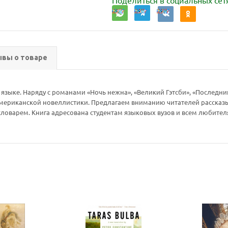
Поделиться в социальных сет
вы о товаре
языке. Наряду с романами «Ночь нежна», «Великий Гэтсби», «Последний
мериканской новеллистики. Предлагаем вниманию читателей рассказы,
ловарем. Книга адресована студентам языковых вузов и всем любите
Ваш E-mail:
Ваш E-mail:
политикой
политикой