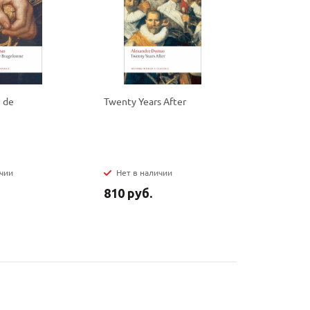
 de
Twenty Years After
Louise de l
ичии
Нет в наличии
Нет в на
810 руб.
255 руб