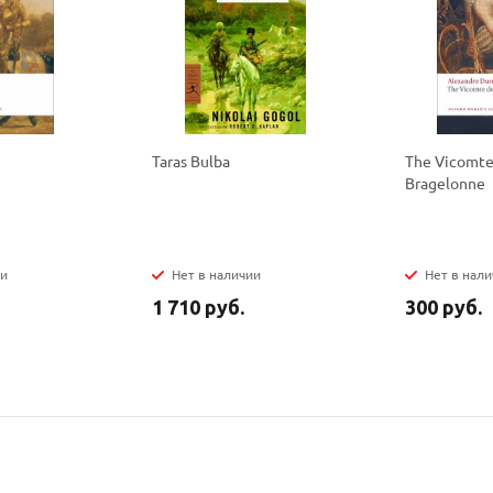
конфидициальности
конфидициальности
Taras Bulba
The Vicomte
Bragelonne
ии
Нет в наличии
Нет в нал
1 710 руб.
300 руб.