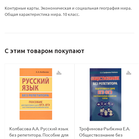
Ваш E-mail:
Ваш E-mail:
Контурные карты. Экономическая и социальная география мира.
Общая характеристика мира. 10 класс.
политикой
политикой
С этим товаром покупают
конфидициальности
конфидициальности
Колбасова А.А. Русский язык
Трофимова-Рыбкина Е.А.
без репетитора. Пособие для
Обществознание без