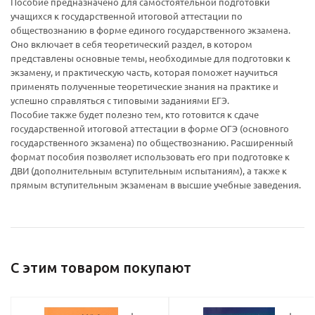
Пособие предназначено для самостоятельной подготовки
учащихся к государственной итоговой аттестации по
обществознанию в форме единого государственного экзамена.
Оно включает в себя теоретический раздел, в котором
представлены основные темы, необходимые для подготовки к
экзамену, и практическую часть, которая поможет научиться
применять полученные теоретические знания на практике и
успешно справляться с типовыми заданиями ЕГЭ.
Пособие также будет полезно тем, кто готовится к сдаче
Ваш E-mail:
Ваш E-mail:
государственной итоговой аттестации в форме ОГЭ (основного
государственного экзамена) по обществознанию. Расширенный
формат пособия позволяет использовать его при подготовке к
ДВИ (дополнительным вступительным испытаниям), а также к
прямым вступительным экзаменам в высшие учебные заведения.
политикой
политикой
конфидициальности
конфидициальности
С этим товаром покупают