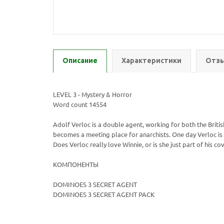
Описание
Характеристики
Отзы
LEVEL 3 - Mystery & Horror
Word count 14554
Adolf Verloc is a double agent, working for both the British
becomes a meeting place for anarchists. One day Verloc is 
Does Verloc really love Winnie, or is she just part of his c
КОМПОНЕНТЫ
DOMINOES 3 SECRET AGENT
DOMINOES 3 SECRET AGENT PACK