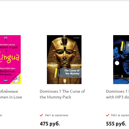
Ваш E-mail:
Ваш E-mail:
политикой
политикой
конфидициальности
конфидициальности
люблённые
Dominoes 1 The Curse of
Dominoes 1 
men in Love
the Mummy Pack
with MP3 d
ии
Нет в наличии
Нет в нал
475 руб.
555 руб.