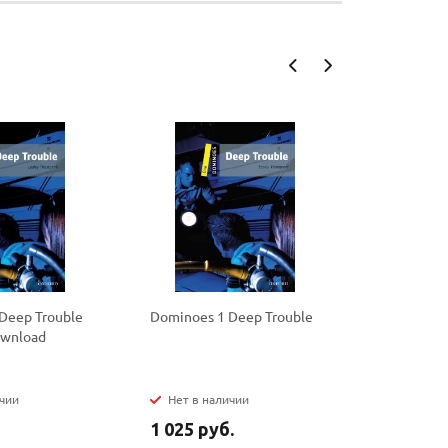
Deep Trouble
Dominoes 1 Deep Trouble
Dominoes 
ownload
Ali Baba a
Thieves P
ичии
Нет в наличии
Нет в на
1 025 руб.
615 руб