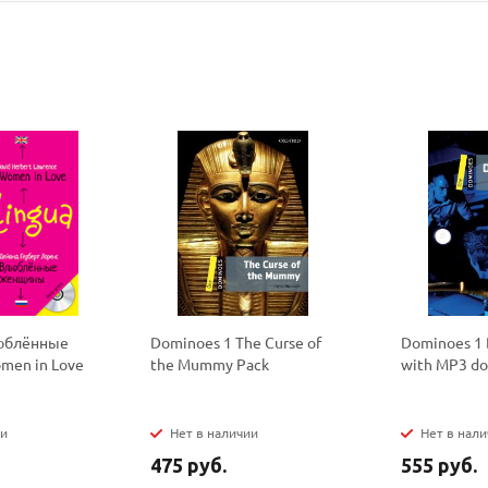
политикой
политикой
конфидициальности
конфидициальности
люблённые
Dominoes 1 The Curse of
Dominoes 1 
men in Love
the Mummy Pack
with MP3 d
ии
Нет в наличии
Нет в нал
475 руб.
555 руб.