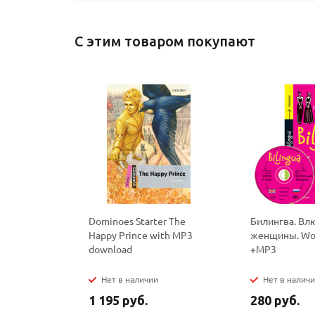
С этим товаром покупают
Dominoes Starter The
Билингва. В
Happy Prince with MP3
женщины. Wo
download
+MP3
Нет в наличии
Нет в налич
1 195 руб.
280 руб.