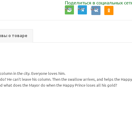
Поделиться в социальных сет
вы о товаре
column in the city. Everyone loves him.
 do? He can't leave his column. Then the swallow arrives, and helps the Happ
nd what does the Mayor do when the Happy Prince loses all his gold?
Ваш E-mail:
Ваш E-mail: