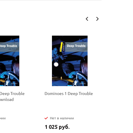
Deep Trouble
Dominoes 1 Deep Trouble
Dominoes 
ownload
Ali Baba a
Thieves P
ичии
Нет в наличии
Нет в на
1 025 руб.
615 руб