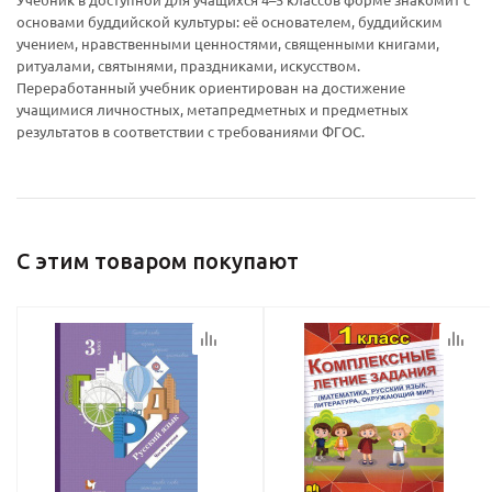
основами буддийской культуры: её основателем, буддийским
учением, нравственными ценностями, священными книгами,
Ваш E-mail:
Ваш E-mail:
ритуалами, святынями, праздниками, искусством.
Переработанный учебник ориентирован на достижение
учащимися личностных, метапредметных и предметных
результатов в соответствии с требованиями ФГОС.
политикой
политикой
конфидициальности
конфидициальности
С этим товаром покупают