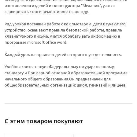
изготовления изделий из конструктора "Механик", учатся
сервировать стол и ремонтировать одежду.
Ряд уроков посвящен работе с компьютером: дети изучают его
устройство, осваивают правила безопасной работы, правила
клавиатурного письма, учатся обрабатывать информацию в
программе microsoft office word.
Каждый урок настраивает детей на проектную деятельность.
Ваш E-mail:
Ваш E-mail:
Учебник соответствует Федеральному государственному
стандарту и Примерной основной образовательной программе
начального общего образования.Он предназначен для
общеобразовательных организаций: школ, гимназий и лицеев.
политикой
политикой
конфидициальности
конфидициальности
С этим товаром покупают