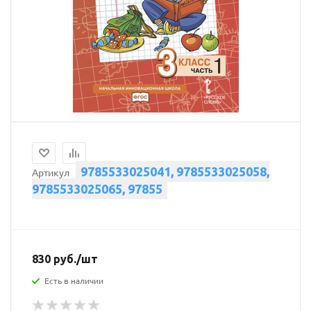
9785533025041, 9785533025058,
Артикул
9785533025065, 97855
830
руб.
/шт
Есть в наличии