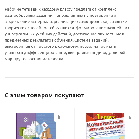
Рабочие тетради к каждому классу предлагают комплекс
разнообразных заданий, направленных на повторение и
закрепление материала, реализацию самопроверки, развитие
Ваш E-mail:
Ваш E-mail:
творческих способностей учащихся, формирование важнейших
универсальных учебных действий, достижение личностных и
предметных результатов обучения. Система заданий,
выстроенная от простого к сложному, позволяет обучать
учащихся дифференцированно, выстраивая индивидуальный
маршрут освоения материала.
политикой
политикой
конфидициальности
конфидициальности
С этим товаром покупают