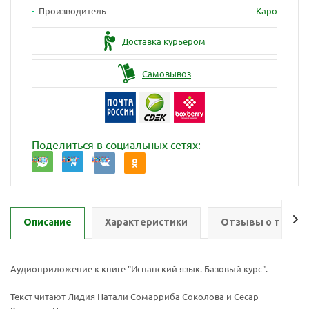
Производитель
Каро
Доставка курьером
Самовывоз
Поделиться в социальных сетях:
Описание
Характеристики
Отзывы о товар
Аудиоприложение к книге "Испанский язык. Базовый курс".
Текст читают Лидия Натали Сомарриба Соколова и Сесар
Ваш E-mail:
Ваш E-mail: