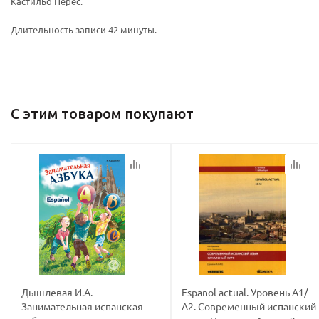
Кастильо Перес.
Длительность записи 42 минуты.
политикой
политикой
конфидициальности
конфидициальности
С этим товаром покупают
Дышлевая И.А.
Espanol actual. Уровень А1/
Занимательная испанская
А2. Современный испанский