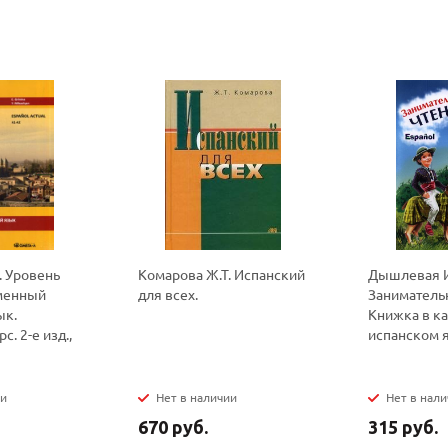
Ваш E-mail:
Ваш E-mail:
политикой
политикой
конфидициальности
конфидициальности
l. Уровень
Комарова Ж.Т. Испанский
Дышлевая И
менный
для всех.
Занимательн
ык.
Книжка в ка
. 2-е изд.,
испанском 
ии
Нет в наличии
Нет в нал
670 руб.
315 руб.