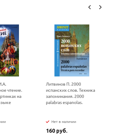
.А.
Литвинов П. 2000
Литвинов 
ое чтение.
испанских слов. Техника
1000 испа
ртинках на
запоминания. 2000
Техника з
языке
palabras espanolas.
Mis primer
espanola
ичии
Нет в наличии
Нет в на
160 руб.
210 руб