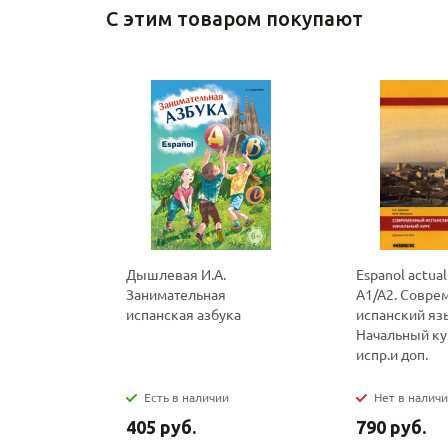
С этим товаром покупают
Дышлевая И.А.
Espanol actua
Занимательная
А1/А2. Совре
испанская азбука
испанский яз
Начальный курс
испр.и доп.
Есть в наличии
Нет в налич
405 руб.
790 руб.