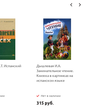
Т. Испанский
Дышлевая И.А.
Литвинов 
Занимательное чтение.
испанских
Книжка в картинках на
запоминан
испанском языке
palabras e
ичии
Нет в наличии
Нет в на
315 руб.
160 руб