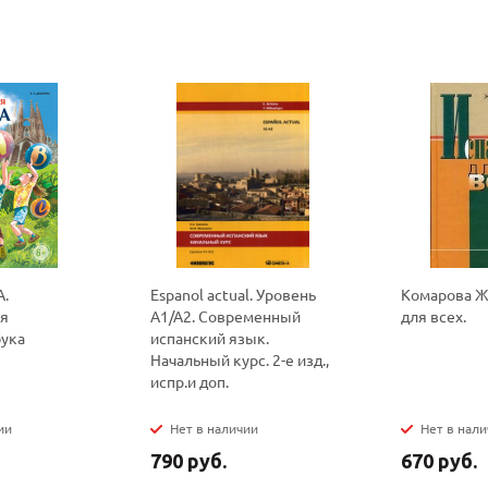
Ваш E-mail:
Ваш E-mail:
политикой
политикой
конфидициальности
конфидициальности
А.
Espanol actual. Уровень
Комарова Ж.
ая
А1/А2. Современный
для всех.
бука
испанский язык.
Начальный курс. 2-е изд.,
испр.и доп.
ии
Нет в наличии
Нет в нал
790 руб.
670 руб.