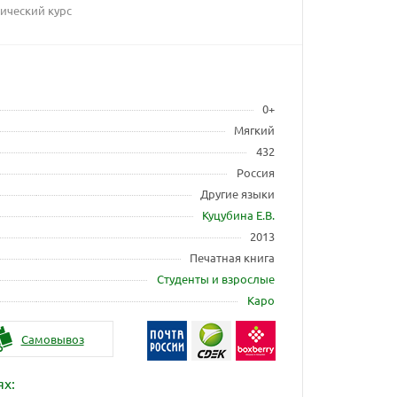
тический курс
0+
Мягкий
432
Россия
Другие языки
Куцубина Е.В.
2013
Печатная книга
Студенты и взрослые
Каро
Самовывоз
ях: