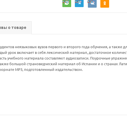
вы о товаре
дентов неязыковых вузов первого и второго года обучения, а также 
ждый урок включает в себя лексический материал, достаточное количе
ю часть учебного материала составляют аудиозаписи. Поурочные упраж
также большой страноведческий материал об Испании и о странах Лат
формате МР3, подготовленный издательством.