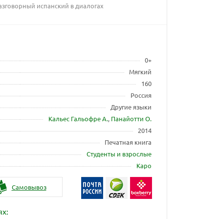
Разговорный испанский в диалогах
0+
Мягкий
160
Россия
Другие языки
Кальес Гальофре А.
,
Панайотти О.
2014
Печатная книга
Студенты и взрослые
Каро
Самовывоз
ях: