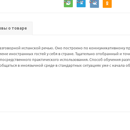
вы о товаре
 разговорной испанской речью. Оно построено по коммуникативному п
риеме иностранных гостей у себя в стране. Тщательно отобранный и т
посредственного практического использования. Способ обучения раз
щаться в иноязычной среде в стандартных ситуациях уже с начала об
Ваш E-mail:
Ваш E-mail: