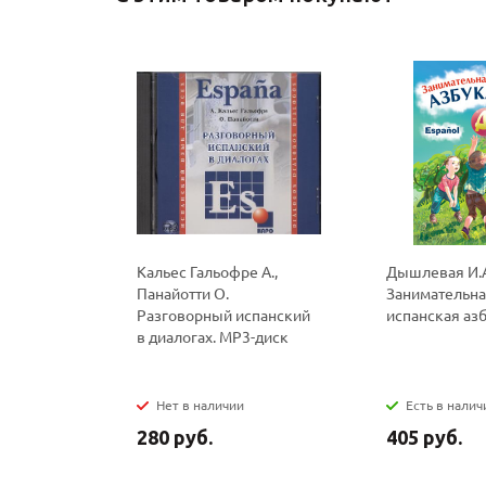
Кальес Гальофре А.,
Дышлевая И.
Панайотти О.
Занимательн
Разговорный испанский
испанская аз
в диалогах. MP3-диск
Нет в наличии
Есть в налич
280 руб.
405 руб.