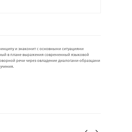
ринципу и знакомит с основными ситуациями
очный в плане выражения современный языковой
говорной речи через овладение диалогами-образцами
учения.