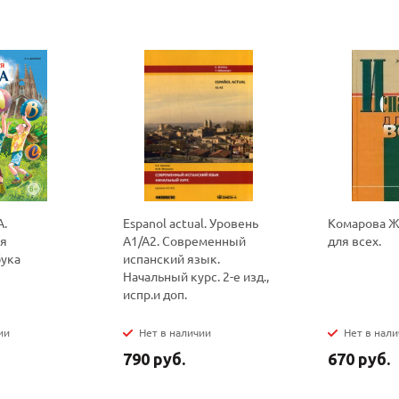
политикой
политикой
конфидициальности
конфидициальности
А.
Espanol actual. Уровень
Комарова Ж.
ая
А1/А2. Современный
для всех.
бука
испанский язык.
Начальный курс. 2-е изд.,
испр.и доп.
ии
Нет в наличии
Нет в нал
790 руб.
670 руб.