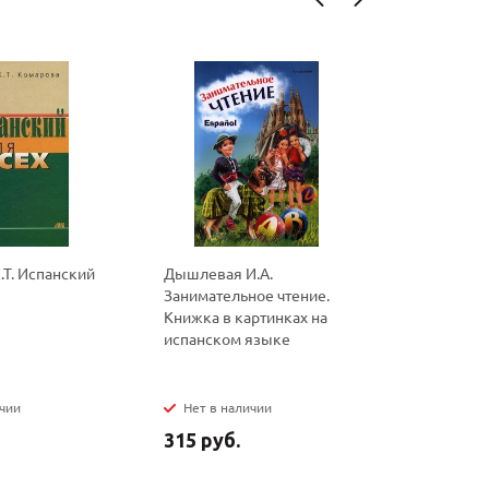
Т. Испанский
Дышлевая И.А.
Литвинов 
Занимательное чтение.
испанских
Книжка в картинках на
запоминан
испанском языке
palabras e
ичии
Нет в наличии
Нет в на
315 руб.
160 руб