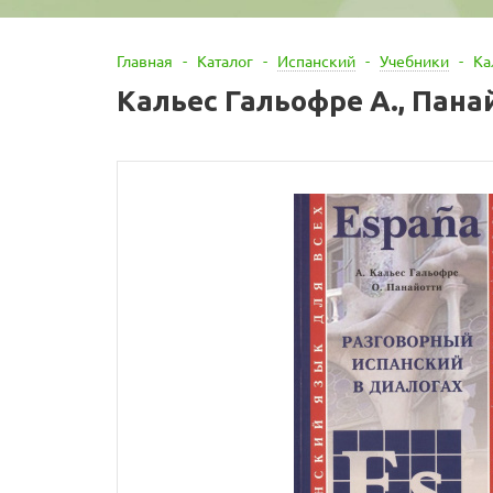
Главная
-
Каталог
-
Испанский
-
Учебники
-
Ка
Кальес Гальофре А., Пана