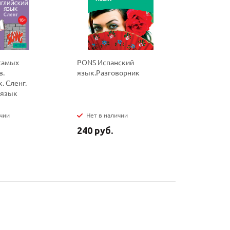
самых
PONS Испанский
PONS Ита
в.
язык.Разговорник
язык.Раз
. Сленг.
 язык
ичии
Нет в наличии
Нет в на
240 руб.
240 руб