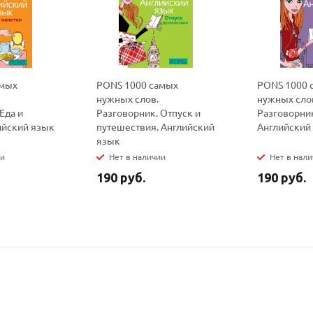
политикой
политикой
конфидициальности
конфидициальности
амых
PONS 1000 самых
PONS 1000 
нужных слов.
нужных сло
Еда и
Разговорник. Отпуск и
Разговорник
ийский язык
путешествия. Английский
Английский
язык
ии
Нет в наличии
Нет в нал
190 руб.
190 руб.