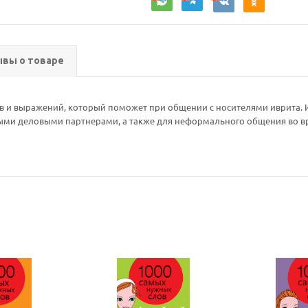
вы о товаре
 и выражений, который поможет при общении с носителями иврита. И
ыми деловыми партнерами, а также для неформального общения во вр
Ваш E-mail:
Ваш E-mail: