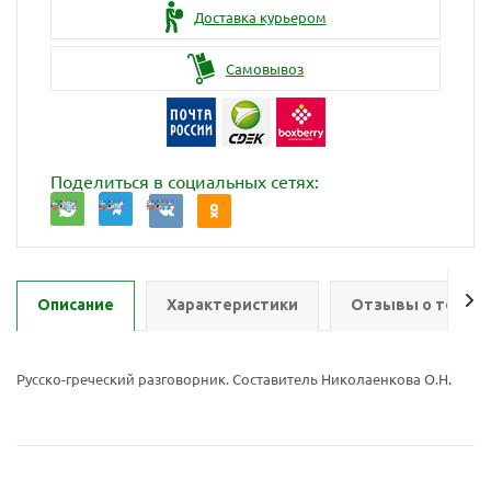
Доставка курьером
Самовывоз
Поделиться в социальных сетях:
Описание
Характеристики
Отзывы о товар
Русско-греческий разговорник. Составитель Николаенкова О.Н.
Ваш E-mail:
Ваш E-mail: