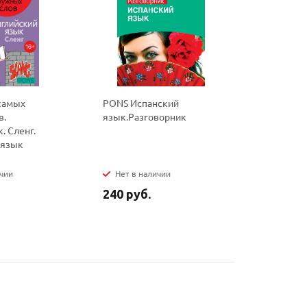
самых
PONS Испанский
PONS Ита
в.
язык.Разговорник
язык.Раз
. Сленг.
 язык
ичии
Нет в наличии
Нет в на
240 руб.
240 руб