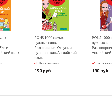
политикой
политикой
конфидициальности
конфидициальности
амых
PONS 1000 самых
PONS 1000 
нужных слов.
нужных сло
Еда и
Разговорник. Отпуск и
Разговорник
ийский язык
путешествия. Английский
Английский
язык
ии
Нет в наличии
Нет в нал
190 руб.
190 руб.