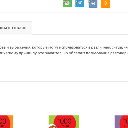
вы о товаре
ва и выражения, которые могут использоваться в различных ситуаци
атическому принципу, что значительно облегчит пользование разгово
Ваш E-mail:
Ваш E-mail: