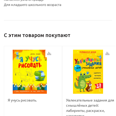
Для младшего школьного возраста
политикой
политикой
конфидициальности
конфидициальности
С этим товаром покупают
Я учусь рисовать.
Увлекательные задания для
смышлёных детей:
лабиринты, раскраски,
находилки.