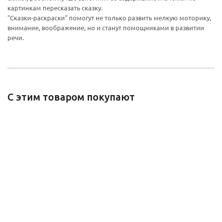
конфидициальности
конфидициальности
картинкам пересказать сказку.
"Сказки-раскраски" помогут не только развить мелкую моторику,
внимание, воображение, но и станут помощниками в развитии
речи.
С этим товаром покупают
Я учусь рисовать.
Увлекательные задания для