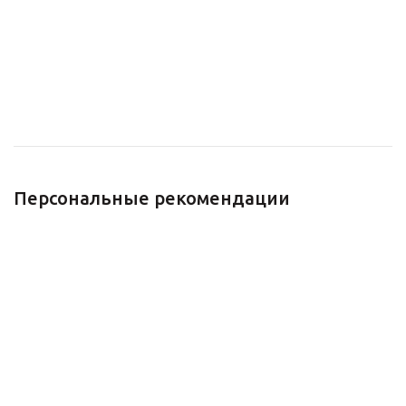
смышлёных детей:
Есть в наличии
лабиринты, раскраски,
620 руб.
находилки.
Есть в наличии
200 руб.
Персональные рекомендации