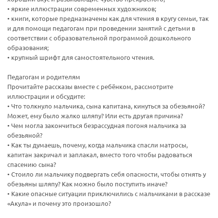
• яркие иллюстрации современных художников;
• книги, которые предназначены как для чтения в кругу семьи, так
и для помощи педагогам при проведении занятий с детьми в
соответствии с образовательной программой дошкольного
образования;
• крупный шрифт для самостоятельного чтения.
Педагогам и родителям
Прочитайте рассказы вместе с ребёнком, рассмотрите
иллюстрации и обсудите:
Ваш E-mail:
Ваш E-mail:
• Что толкнуло мальчика, сына капитана, кинуться за обезьяной?
Может, ему было жалко шляпу? Или есть другая причина?
• Чем могла закончиться безрассудная погоня мальчика за
обезьяной?
• Как ты думаешь, почему, когда мальчика спасли матросы,
капитан закричал и заплакал, вместо того чтобы радоваться
спасению сына?
• Стоило ли мальчику подвергать себя опасности, чтобы отнять у
политикой
политикой
обезьяны шляпу? Как можно было поступить иначе?
конфидициальности
конфидициальности
• Какие опасные ситуации приключились с мальчиками в рассказе
«Акула» и почему это произошло?