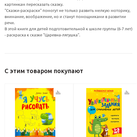
Ваш E-mail:
Ваш E-mail:
картинкам пересказать сказку.
"Сказки-раскраски" помогут не только развить мелкую моторику,
внимание, воображение, но и станут помощниками в развитии
речи.
В этой книге для детей подготовительной к школе группы (6-7 лет)
- раскраска к сказке "Царевна-лягушка".
политикой
политикой
конфидициальности
конфидициальности
С этим товаром покупают