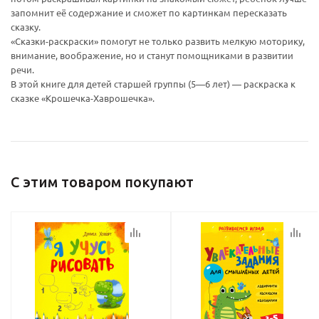
запомнит её содержание и сможет по картинкам пересказать
Ваш E-mail:
Ваш E-mail:
сказку.
«Сказки-раскраски» помогут не только развить мелкую моторику,
внимание, воображение, но и станут помощниками в развитии
речи.
В этой книге для детей старшей группы (5—6 лет) — раскраска к
сказке «Крошечка-Хаврошечка».
политикой
политикой
конфидициальности
конфидициальности
С этим товаром покупают