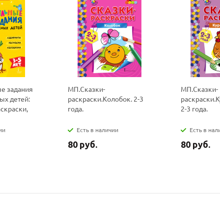
политикой
политикой
конфидициальности
конфидициальности
е задания
МП.Сказки-
МП.Сказки-
х детей:
раскраски.Колобок. 2-3
раскраски.К
аскраски,
года.
2-3 года.
ии
Есть в наличии
Есть в нал
80 руб.
80 руб.