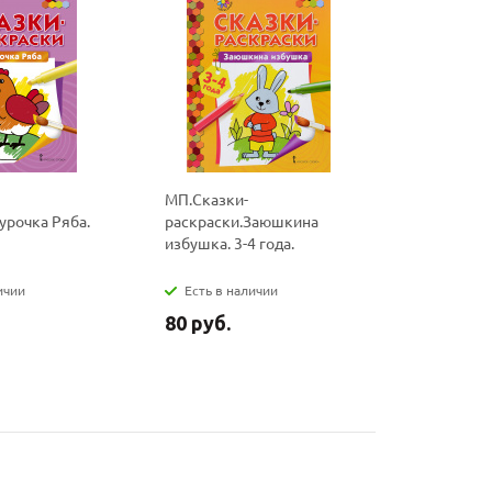
МП.Сказки-
МП.Сказк
урочка Ряба.
раскраски.Заюшкина
раскраски.
избушка. 3-4 года.
4 года.
ичии
Есть в наличии
Есть в н
80 руб.
80 руб.