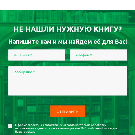
НЕ НАШЛИ НУЖНУЮ КНИГУ?
Напишите нам и мы найдем её для Вас!
Ваше имя
*
Телефон
*
Сообщение
*
Оформляя заказ, Вы автоматически соглашаетесь на
обработку
персональных данных
, а также на получение SMS сообщений о статусе
Вашего заказа