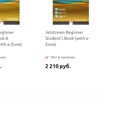
eginner
Jetstream Beginner
Jetstream
ook &
Student's Book (with e-
Teacher's 
ith e-Zone)
Zone)
Zone & Cla
ичии
Нет в наличии
Нет в на
.
2 210 руб.
260 руб