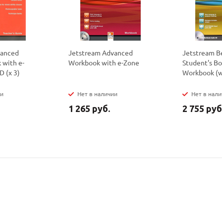
политикой
политикой
конфидициальности
конфидициальности
vanced
Jetstream Advanced
Jetstream B
 with e-
Workbook with e-Zone
Student's B
D (x 3)
Workbook (w
ии
Нет в наличии
Нет в нал
1 265 руб.
2 755 руб