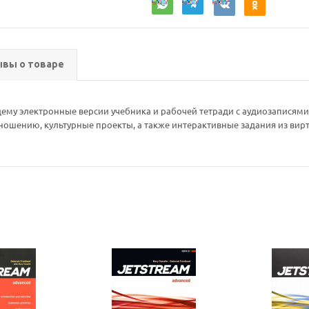
вы о товаре
щему электронные версии учебника и рабочей тетради с аудиозаписям
ношению, культурные проекты, а также интерактивные задания из вирт
Ваш E-mail:
Ваш E-mail: