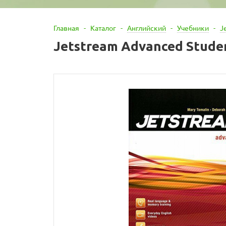
Главная
-
Каталог
-
Английский
-
Учебники
-
J
Jetstream Advanced Studen