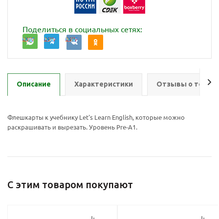
Поделиться в социальных сетях:
Описание
Характеристики
Отзывы о товар
Флешкарты к учебнику Let's Learn English, которые можно
раскрашивать и вырезать. Уровень Pre-A1.
Ваш E-mail:
Ваш E-mail:
С этим товаром покупают
политикой
политикой