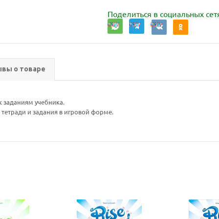
Поделиться в социальных сет
вы о товаре
к заданиям учебника.
 тетради и задания в игровой форме.
Ваш E-mail:
Ваш E-mail: