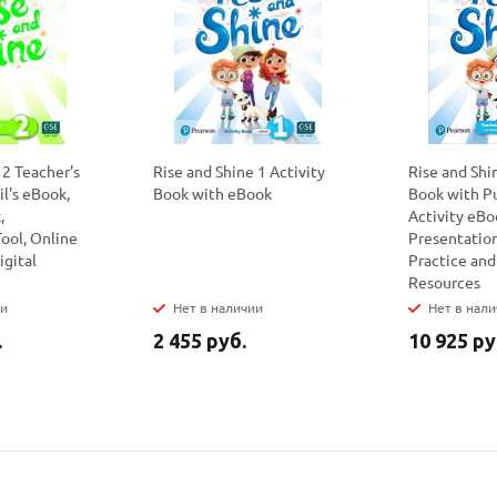
политикой
политикой
конфидициальности
конфидициальности
 2 Teacher's
Rise and Shine 1 Activity
Rise and Shi
l's eBook,
Book with eBook
Book with Pu
,
Activity eBo
ool, Online
Presentation
igital
Practice and
Resources
ии
Нет в наличии
Нет в нал
.
2 455 руб.
10 925 ру