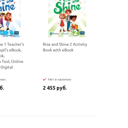
ne 1 Teacher's
Rise and Shine 2 Activity
Rise and Sh
pil's eBook,
Book with eBook
Book and 
ok,
Online Pra
 Tool, Online
Digital Re
 Digital
ичии
Нет в наличии
Нет в на
б.
2 455 руб.
3 545 ру