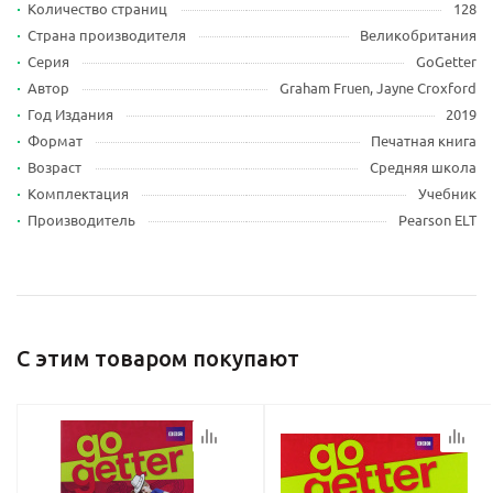
Количество страниц
128
Страна производителя
Великобритания
Серия
GoGetter
Ваш E-mail:
Ваш E-mail:
Автор
Graham Fruen, Jayne Croxford
Год Издания
2019
Формат
Печатная книга
Возраст
Средняя школа
Комплектация
Учебник
Производитель
Pearson ELT
политикой
политикой
конфидициальности
конфидициальности
С этим товаром покупают