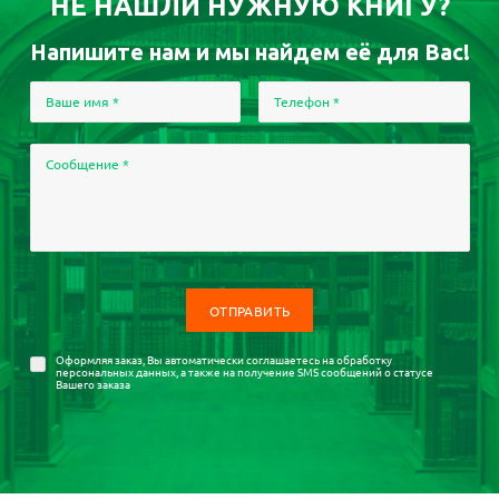
НЕ НАШЛИ НУЖНУЮ КНИГУ?
Напишите нам и мы найдем её для Вас!
Ваше имя
*
Телефон
*
Сообщение
*
Оформляя заказ, Вы автоматически соглашаетесь на
обработку
персональных данных
, а также на получение SMS сообщений о статусе
Вашего заказа