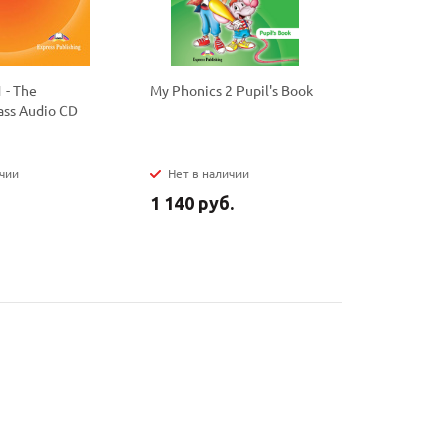
 - The
My Phonics 2 Pupil's Book
My Phonics
ass Audio CD
Book
ичии
Нет в наличии
Нет в на
1 140 руб.
950 руб