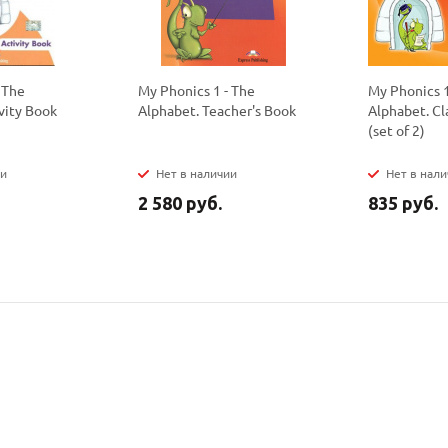
политикой
политикой
конфидициальности
конфидициальности
 The
My Phonics 1 - The
My Phonics 1
vity Book
Alphabet. Teacher's Book
Alphabet. Cl
(set of 2)
ии
Нет в наличии
Нет в нал
2 580 руб.
835 руб.