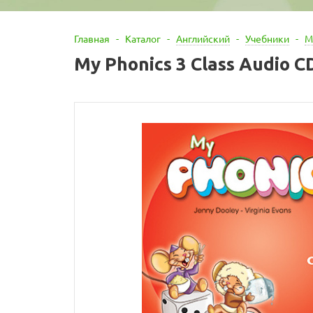
Главная
-
Каталог
-
Английский
-
Учебники
-
M
My Phonics 3 Class Audio CD