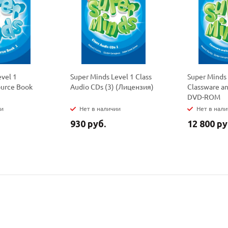
политикой
политикой
конфидициальности
конфидициальности
evel 1
Super Minds Level 1 Class
Super Minds 
ource Book
Audio CDs (3) (Лицензия)
Classware an
DVD-ROM
ии
Нет в наличии
Нет в нал
930 руб.
12 800 ру