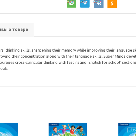
вы о товаре
s' thinking skills, sharpening their memory while improving their language sk
oving their concentration along with their language skills. Super Minds develo
courages cross-curricular thinking with fascinating 'English for school' section
book.
Ваш E-mail:
Ваш E-mail: