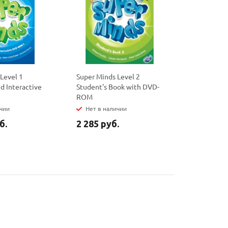
Level 1
Super Minds Level 2
Super Mind
d Interactive
Student's Book with DVD-
Workbook 
ROM
Resources
ичии
Нет в наличии
Нет в на
б.
2 285 руб.
1 740 ру