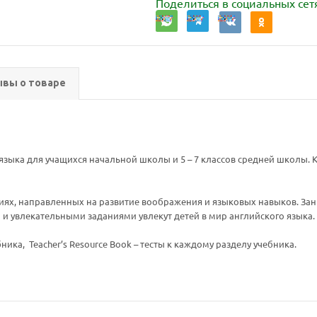
Поделиться в социальных сет
вы о товаре
языка для учащихся начальной школы и 5 – 7 классов средней школы. К
ниях, направленных на развитие воображения и языковых навыков. З
 и увлекательными заданиями увлекут детей в мир английского языка.
ника, Teacher’s Resource Book – тесты к каждому разделу учебника.
Ваш E-mail:
Ваш E-mail: