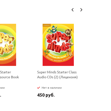
Starter
Super Minds Starter Class
Super Mind
esource Book
Audio CDs (2) (Лицензия)
Flashcards
ичии
Нет в наличии
Нет в на
.
450 руб.
5 090 ру