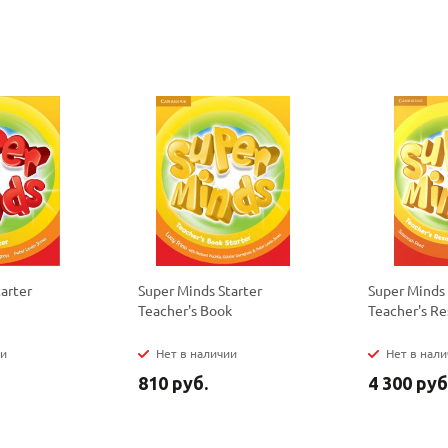
политикой
политикой
конфидициальности
конфидициальности
arter
Super Minds Starter
Super Minds 
Teacher's Book
Teacher's R
ии
Нет в наличии
Нет в нал
810 руб.
4 300 руб