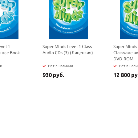
политикой
политикой
конфидициальности
конфидициальности
evel 1
Super Minds Level 1 Class
Super Minds 
ource Book
Audio CDs (3) (Лицензия)
Classware an
DVD-ROM
ии
Нет в наличии
Нет в нал
930 руб.
12 800 ру