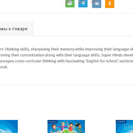
вы о товаре
s' thinking skills, sharpening their memory while improving their language sk
oving their concentration along with their language skills. Super Minds develo
courages cross-curricular thinking with fascinating 'English for school' section
book.
Ваш E-mail:
Ваш E-mail: