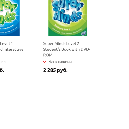
Level 1
Super Minds Level 2
Super Mind
d Interactive
Student's Book with DVD-
Workbook 
ROM
Resources
ичии
Нет в наличии
Нет в на
б.
2 285 руб.
1 740 ру