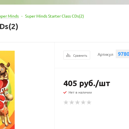
uper Minds
-
Super Minds Starter Class CDs(2)
CDs(2)
978
Артикул
Сравнить
405
руб.
/шт
Нет в наличии